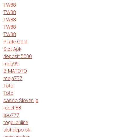
TW88
TW88
TW88
TW88
TW88
Pirate Gold
Slot Apk
deposit 5000
mdg99
BIMATOTO
meja777
Toto
Toto
casino Slovenija
receh88
lipo777
togel online
slot depo 5k