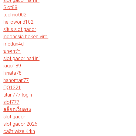
slot gacor hari ini
Slot88
techno002
helloworld102
situs slot gacor
indonesia bokep viral
medan4d
บาคาร่า
slot gacor hari ini
jago189
hinata78
hanoman77
QQ1221
titan777 login
slot777
สล็อตเว็บตรง
slot gacor
slot gacor 2026
сайт wize Krkn