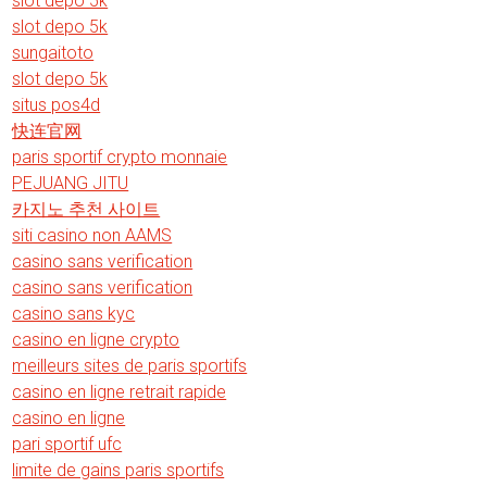
slot depo 5k
slot depo 5k
sungaitoto
slot depo 5k
situs pos4d
快连官网
paris sportif crypto monnaie
PEJUANG JITU
카지노 추천 사이트
siti casino non AAMS
casino sans verification
casino sans verification
casino sans kyc
casino en ligne crypto
meilleurs sites de paris sportifs
casino en ligne retrait rapide
casino en ligne
pari sportif ufc
limite de gains paris sportifs