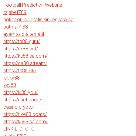
Football Prediction Website
rajabet789
poker online gratis sin registrarse
batman138
ayamtoto alternatif
https://ta88.guru/
https://uk88.wtf/
https://ku88.sa.com/
https://da88.stream/
https://ta88.ink/
lucky88
sky88
https://lu88.you/
https://nbet.page/
casino crypto
https://five88.boats/
https://ku88.sa.com/
LINK LTDTOTO