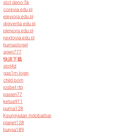
slot depo 5k
corevia.edu.pl
eleviora.edu.pl
digiventa.edu.pl
pleniora.edu.pl
nextovia.edu.pl
humastogel
agen777
快连下载
slot4d
gas1m login
child porn
iosbet rtp
pasien77
ketua911
puma128
Keunggulan Indobarbar
planet128
bunga189