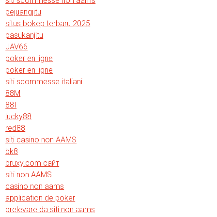
siti scommesse non aams
pejuangjitu
situs bokep terbaru 2025
pasukanjitu
JAV66
poker en ligne
poker en ligne
siti scommesse italiani
88M
88I
lucky88
red88
siti casino non AAMS
bk8
bruxy.com сайт
siti non AAMS
casino non aams
application de poker
prelevare da siti non aams