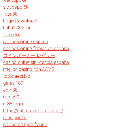
wahyupoker
slot depo 5k
foya88
Login Dewatogel
haha178 login
toto slot
casinos online españa
casinos online fiables en españa
コインポーカー レビュー
casino online sin licencia españa
migliori casino non AAMS
totopaedi.biz
garasi189
edm88
roma99
m88 login
https://cubatravelhotels.com/
situs pos4d
casino en ligne france