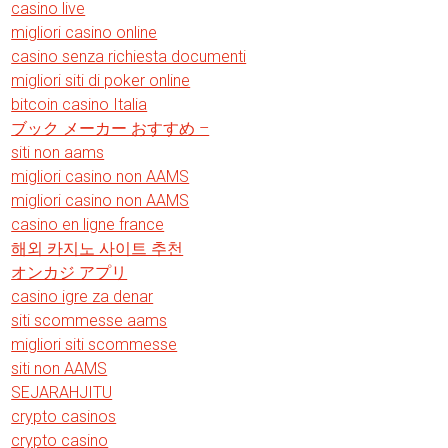
casino live
migliori casino online
casino senza richiesta documenti
migliori siti di poker online
bitcoin casino Italia
ブック メーカー おすすめ –
siti non aams
migliori casino non AAMS
migliori casino non AAMS
casino en ligne france
해외 카지노 사이트 추천
オンカジ アプリ
casino igre za denar
siti scommesse aams
migliori siti scommesse
siti non AAMS
SEJARAHJITU
crypto casinos
crypto casino