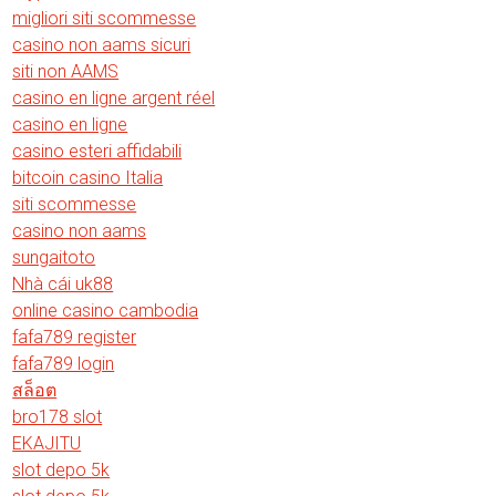
migliori siti scommesse
casino non aams sicuri
siti non AAMS
casino en ligne argent réel
casino en ligne
casino esteri affidabili
bitcoin casino Italia
siti scommesse
casino non aams
sungaitoto
Nhà cái uk88
online casino cambodia
fafa789 register
fafa789 login
สล็อต
bro178 slot
EKAJITU
slot depo 5k