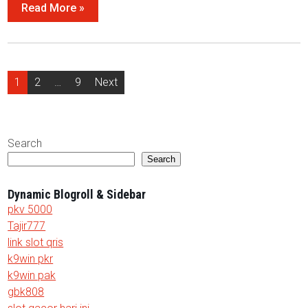
Read More »
Posts
1
2
…
9
Next
pagination
Search
Search
Dynamic Blogroll & Sidebar
pkv 5000
Tajir777
link slot qris
k9win pkr
k9win pak
gbk808