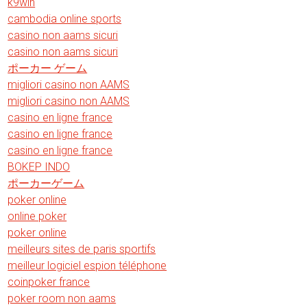
k9win
cambodia online sports
casino non aams sicuri
casino non aams sicuri
ポーカー ゲーム
migliori casino non AAMS
migliori casino non AAMS
casino en ligne france
casino en ligne france
casino en ligne france
BOKEP INDO
ポーカーゲーム
poker online
online poker
poker online
meilleurs sites de paris sportifs
meilleur logiciel espion téléphone
coinpoker france
poker room non aams