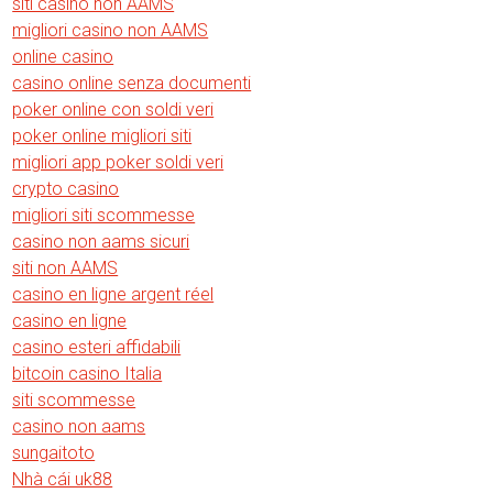
siti casino non AAMS
migliori casino non AAMS
online casino
casino online senza documenti
poker online con soldi veri
poker online migliori siti
migliori app poker soldi veri
crypto casino
migliori siti scommesse
casino non aams sicuri
siti non AAMS
casino en ligne argent réel
casino en ligne
casino esteri affidabili
bitcoin casino Italia
siti scommesse
casino non aams
sungaitoto
Nhà cái uk88