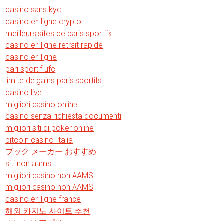
casino sans kyc
casino en ligne crypto
meilleurs sites de paris sportifs
casino en ligne retrait rapide
casino en ligne
pari sportif ufc
limite de gains paris sportifs
casino live
migliori casino online
casino senza richiesta documenti
migliori siti di poker online
bitcoin casino Italia
ブック メーカー おすすめ –
siti non aams
migliori casino non AAMS
migliori casino non AAMS
casino en ligne france
해외 카지노 사이트 추천