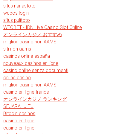
situs nanastoto
wdbos login
situs pulitoto
WTOBET - IDN Live Casino Slot Online
オンラインカジノ おすすめ
migliori casino non AAMS
siti non aams
casinos online españa
nouveaux casinos en ligne
casino online senza documenti
online casino
migliori casino non AAMS
casino en ligne france
オンラインカジノ ランキング
SEJARAHJITU
Bitcoin casinos
casino en ligne
casino en ligne