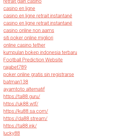
retrait gain casino
casino en ligne
casino en ligne retrait instantané
casino en ligne retrait instantané
casino online non aams
siti poker online migliori
online casino tether
kumpulan bokep indonesia terbaru
Football Prediction Website
rajabet789
poker online gratis sin registrarse
batman138
ayamtoto alternatif
https://ta88.guru/
https://uk88.wtf/
https://ku88.sa.com/
https://da88.stream/
https://ta88.ink/
lucky88