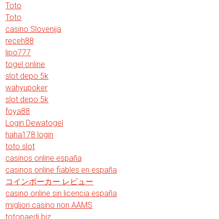
Toto
Toto
casino Slovenija
receh88
lipo777
togel online
slot depo 5k
wahyupoker
slot depo 5k
foya88
Login Dewatogel
haha178 login
toto slot
casinos online españa
casinos online fiables en españa
コインポーカー レビュー
casino online sin licencia españa
migliori casino non AAMS
totopaedi.biz