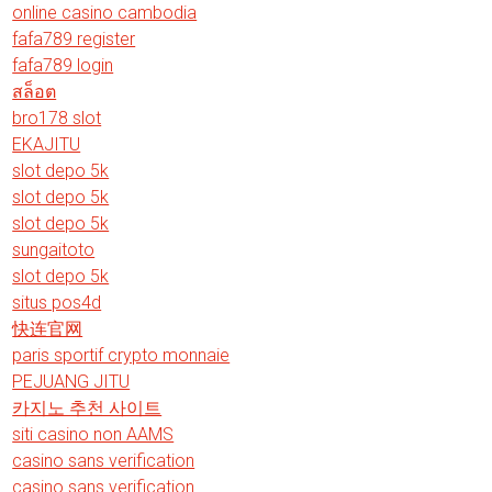
online casino cambodia
fafa789 register
fafa789 login
สล็อต
bro178 slot
EKAJITU
slot depo 5k
slot depo 5k
slot depo 5k
sungaitoto
slot depo 5k
situs pos4d
快连官网
paris sportif crypto monnaie
PEJUANG JITU
카지노 추천 사이트
siti casino non AAMS
casino sans verification
casino sans verification