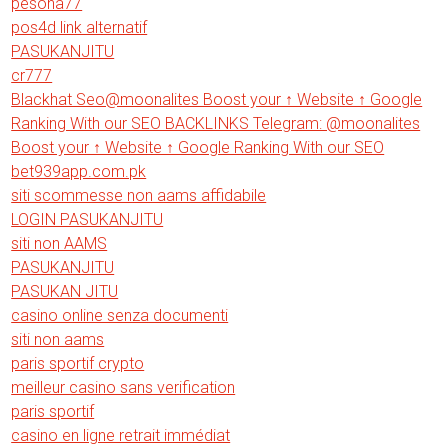
pesona77
pos4d link alternatif
PASUKANJITU
cr777
Blackhat Seo@moonalites Boost your ↑ Website ↑ Google
Ranking With our SEO BACKLINKS Telegram: @moonalites
Boost your ↑ Website ↑ Google Ranking With our SEO
bet939app.com.pk
siti scommesse non aams affidabile
LOGIN PASUKANJITU
siti non AAMS
PASUKANJITU
PASUKAN JITU
casino online senza documenti
siti non aams
paris sportif crypto
meilleur casino sans verification
paris sportif
casino en ligne retrait immédiat