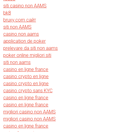
siti casino non AAMS
bk8
bruxy.com сайт
siti non AAMS
casino non aams
application de poker
prelevare da siti non aams
poker online migliori siti
siti non aams
casino en ligne france
casino crypto en ligne
casino crypto en ligne
casino crypto sans KYC
casino en ligne france
casino en ligne france
migliori casino non AAMS
migliori casino non AAMS
casino en ligne france