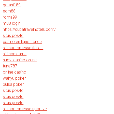
garasi189
edm88
roma99
m88 login
https://cubatravelhotels.com/
situs pos4d
casino en ligne france
siti scommesse italiani
siti non aams
nuovi casino online
tuna787
online casino
wahyu poker
pulsa poker
situs pos4d
situs pos4d
situs pos4d
siti scommesse sportive