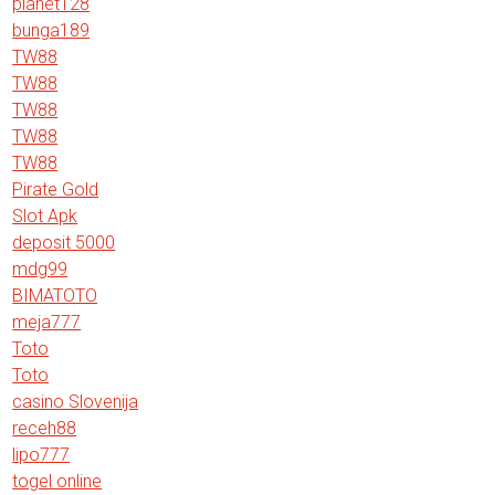
planet128
bunga189
TW88
TW88
TW88
TW88
TW88
Pirate Gold
Slot Apk
deposit 5000
mdg99
BIMATOTO
meja777
Toto
Toto
casino Slovenija
receh88
lipo777
togel online