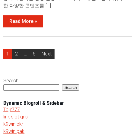
한 다양한 콘텐츠를 […]
Read More »
Posts
1
2
…
5
Next
pagination
Search
Search
Dynamic Blogroll & Sidebar
Tajir777
link slot qris
k9win pkr
k9win pak