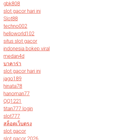
gbk808
slot gacor hari ini
Slot88
techno002
helloworld102
situs slot gacor
indonesia bokep viral
medan4d
บาคาร่า
slot gacor hari ini
jago189
hinata78
hanoman77
QQ1221
titan777 login
slot777
สล็อตเว็บตรง
slot gacor
slot gacor 2026