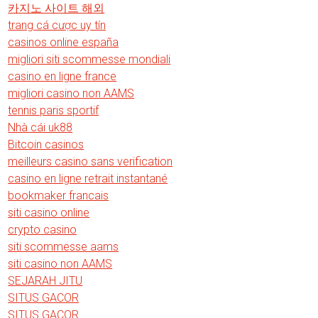
카지노 사이트 해외
trang cá cược uy tín
casinos online españa
migliori siti scommesse mondiali
casino en ligne france
migliori casino non AAMS
tennis paris sportif
Nhà cái uk88
Bitcoin casinos
meilleurs casino sans verification
casino en ligne retrait instantané
bookmaker francais
siti casino online
crypto casino
siti scommesse aams
siti casino non AAMS
SEJARAH JITU
SITUS GACOR
SITUS GACOR