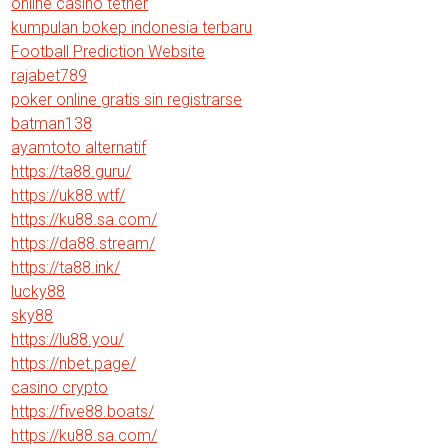
online casino tether
kumpulan bokep indonesia terbaru
Football Prediction Website
rajabet789
poker online gratis sin registrarse
batman138
ayamtoto alternatif
https://ta88.guru/
https://uk88.wtf/
https://ku88.sa.com/
https://da88.stream/
https://ta88.ink/
lucky88
sky88
https://lu88.you/
https://nbet.page/
casino crypto
https://five88.boats/
https://ku88.sa.com/