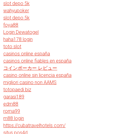
slot depo 5k
wahyupoker
slot depo 5k
foya88
Login Dewatogel
haha178 login
toto slot
casinos online españa
casinos online fiables en españa
コインポーカー レビュー
casino online sin licencia españa
migliori casino non AAMS
totopaedi.biz
garasi189
edm88
roma99
m88 login
https://cubatravelhotels.com/
situs pos4d