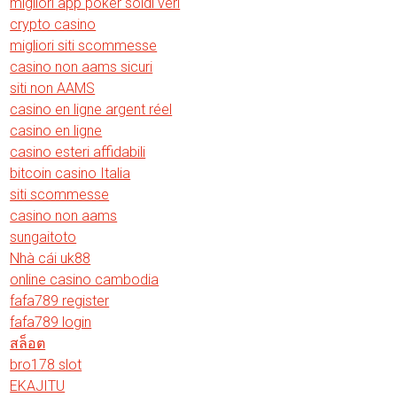
migliori app poker soldi veri
crypto casino
migliori siti scommesse
casino non aams sicuri
siti non AAMS
casino en ligne argent réel
casino en ligne
casino esteri affidabili
bitcoin casino Italia
siti scommesse
casino non aams
sungaitoto
Nhà cái uk88
online casino cambodia
fafa789 register
fafa789 login
สล็อต
bro178 slot
EKAJITU