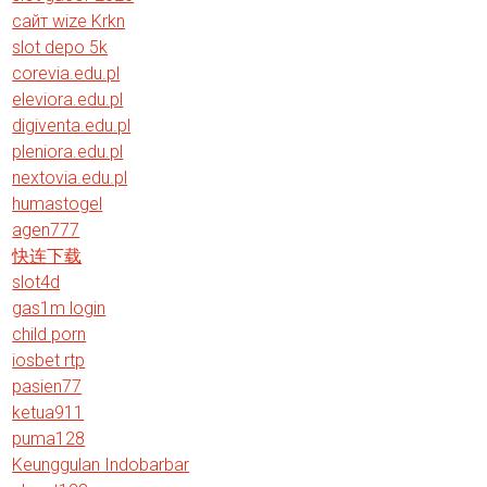
сайт wize Krkn
slot depo 5k
corevia.edu.pl
eleviora.edu.pl
digiventa.edu.pl
pleniora.edu.pl
nextovia.edu.pl
humastogel
agen777
快连下载
slot4d
gas1m login
child porn
iosbet rtp
pasien77
ketua911
puma128
Keunggulan Indobarbar