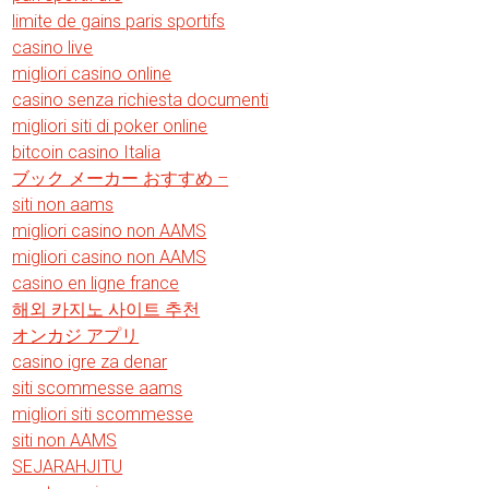
limite de gains paris sportifs
casino live
migliori casino online
casino senza richiesta documenti
migliori siti di poker online
bitcoin casino Italia
ブック メーカー おすすめ –
siti non aams
migliori casino non AAMS
migliori casino non AAMS
casino en ligne france
해외 카지노 사이트 추천
オンカジ アプリ
casino igre za denar
siti scommesse aams
migliori siti scommesse
siti non AAMS
SEJARAHJITU