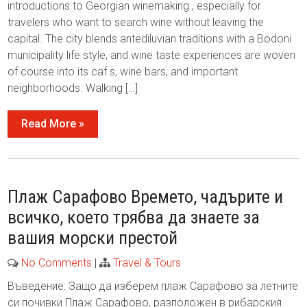
introductions to Georgian winemaking , especially for
travelers who want to search wine without leaving the
capital. The city blends antediluvian traditions with a Bodoni
municipality life style, and wine taste experiences are woven
of course into its caf s, wine bars, and important
neighborhoods. Walking […]
Read More »
Плаж Сарафово Времето, чадърите и
всичко, което трябва да знаете за
вашия морски престой
No Comments
|
Travel & Tours
Въведение: Защо да изберем плаж Сарафово за летните
си почивки Плаж Сарафово, разположен в рибарския