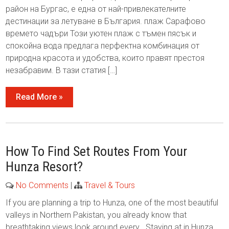
район на Бургас, е една от най-привлекателните
дестинации за летуване в България. плаж Сарафово
времето чадъри Този уютен плаж с тъмен пясък и
спокойна вода предлага перфектна комбинация от
природна красота и удобства, които правят престоя
незабравим. В тази статия […]
Read More »
How To Find Set Routes From Your
Hunza Resort?
No Comments
|
Travel & Tours
If you are planning a trip to Hunza, one of the most beautiful
valleys in Northern Pakistan, you already know that
breathtaking views look around every . Staying at in Hunza