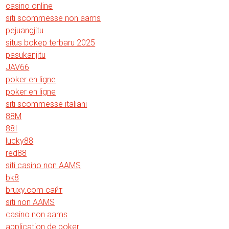
casino online
siti scommesse non aams
pejuangjitu
situs bokep terbaru 2025
pasukanjitu
JAV66
poker en ligne
poker en ligne
siti scommesse italiani
88M
88I
lucky88
red88
siti casino non AAMS
bk8
bruxy.com сайт
siti non AAMS
casino non aams
application de poker