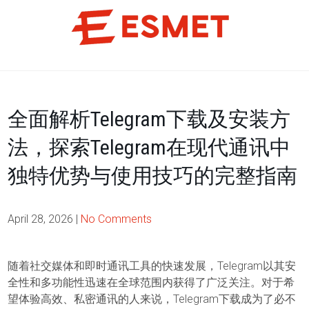
Skip
to
content
全面解析Telegram下载及安装方
法，探索Telegram在现代通讯中
独特优势与使用技巧的完整指南
April 28, 2026
|
No Comments
随着社交媒体和即时通讯工具的快速发展，Telegram以其安
全性和多功能性迅速在全球范围内获得了广泛关注。对于希
望体验高效、私密通讯的人来说，Telegram下载成为了必不