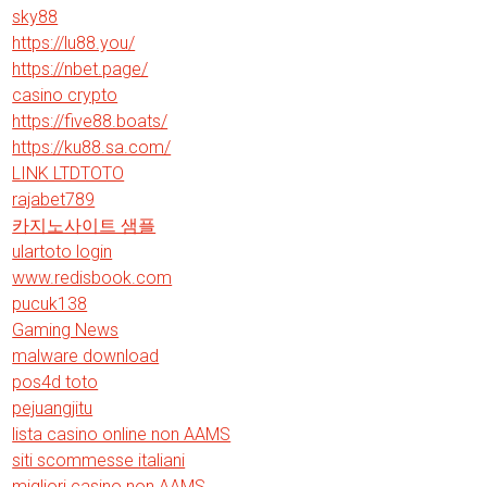
sky88
https://lu88.you/
https://nbet.page/
casino crypto
https://five88.boats/
https://ku88.sa.com/
LINK LTDTOTO
rajabet789
카지노사이트 샘플
ulartoto login
www.redisbook.com
pucuk138
Gaming News
malware download
pos4d toto
pejuangjitu
lista casino online non AAMS
siti scommesse italiani
migliori casino non AAMS