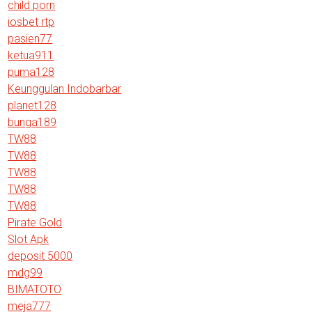
child porn
iosbet rtp
pasien77
ketua911
puma128
Keunggulan Indobarbar
planet128
bunga189
TW88
TW88
TW88
TW88
TW88
Pirate Gold
Slot Apk
deposit 5000
mdg99
BIMATOTO
meja777