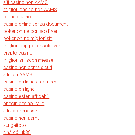
siti casino non AAMS
migliori casino non AAMS
online casino
casino online senza documenti
poker online con soldi veri
poker online migliori siti
migliori app poker soldi veri
crypto casino
migliori siti scommesse
casino non aams sicuri
siti non AAMS
casino en ligne argent réel
casino en ligne
casino esteri affidabili
bitcoin casino Italia
siti scommesse
casino non aams
sungaitoto
Nhà cái uk88