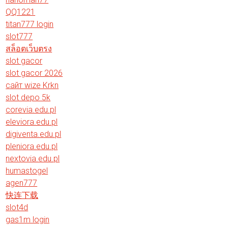
QQ1221
titan777 login
slot777
สล็อตเว็บตรง
slot gacor
slot gacor 2026
сайт wize Krkn
slot depo 5k
corevia.edu.pl
eleviora.edu.pl
digiventa.edu.pl
pleniora.edu.pl
nextovia.edu.pl
humastogel
agen777
快连下载
slot4d
gas1m login