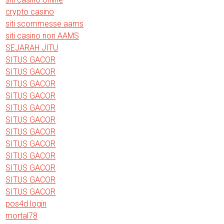
crypto casino
siti scommesse aams
siti casino non AAMS
SEJARAH JITU
SITUS GACOR
SITUS GACOR
SITUS GACOR
SITUS GACOR
SITUS GACOR
SITUS GACOR
SITUS GACOR
SITUS GACOR
SITUS GACOR
SITUS GACOR
SITUS GACOR
SITUS GACOR
pos4d login
mortal78