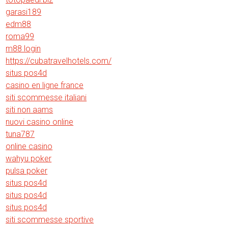
garasi189
edm88
roma99
m88 login
https://cubatravelhotels.com/
situs pos4d
casino en ligne france
siti scommesse italiani
siti non aams
nuovi casino online
tuna787
online casino
wahyu poker
pulsa poker
situs pos4d
situs pos4d
situs pos4d
siti scommesse sportive