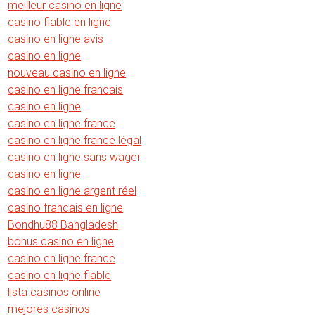
meilleur casino en ligne
casino fiable en ligne
casino en ligne avis
casino en ligne
nouveau casino en ligne
casino en ligne francais
casino en ligne
casino en ligne france
casino en ligne france légal
casino en ligne sans wager
casino en ligne
casino en ligne argent réel
casino francais en ligne
Bondhu88 Bangladesh
bonus casino en ligne
casino en ligne france
casino en ligne fiable
lista casinos online
mejores casinos