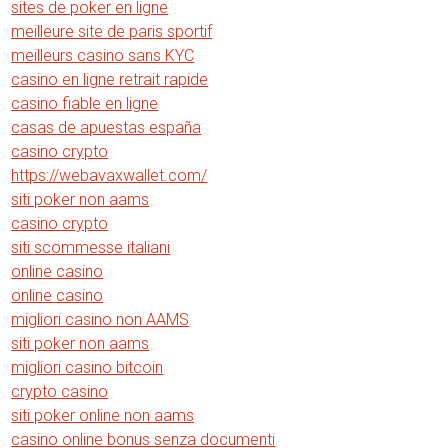
sites de poker en ligne
meilleure site de paris sportif
meilleurs casino sans KYC
casino en ligne retrait rapide
casino fiable en ligne
casas de apuestas españa
casino crypto
https://webavaxwallet.com/
siti poker non aams
casino crypto
siti scommesse italiani
online casino
online casino
migliori casino non AAMS
siti poker non aams
migliori casino bitcoin
crypto casino
siti poker online non aams
casino online bonus senza documenti