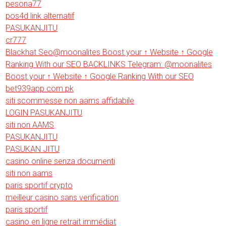
pesona77
pos4d link alternatif
PASUKANJITU
cr777
Blackhat Seo@moonalites Boost your ↑ Website ↑ Google
Ranking With our SEO BACKLINKS Telegram: @moonalites
Boost your ↑ Website ↑ Google Ranking With our SEO
bet939app.com.pk
siti scommesse non aams affidabile
LOGIN PASUKANJITU
siti non AAMS
PASUKANJITU
PASUKAN JITU
casino online senza documenti
siti non aams
paris sportif crypto
meilleur casino sans verification
paris sportif
casino en ligne retrait immédiat