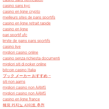
casino sans kyc
casino en ligne crypto
meilleurs sites de paris sportifs
casino en ligne retrait rapide
casino en ligne
pari sportif ufc
limite de gains paris sportifs
casino live
migliori casino online
casino senza richiesta documenti
migliori siti di poker online
bitcoin casino Italia
ブック メーカー おすすめ –
siti non aams
migliori casino non AAMS
migliori casino non AAMS
casino en ligne france
해외 카지노 사이트 추천