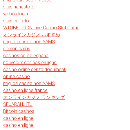
situs nanastoto
wdbos login
situs pulitoto
WTOBET - IDN Live Casino Slot Online
オンラインカジノ おすすめ
migliori casino non AAMS
siti non aams
casinos online españa
nouveaux casinos en ligne
casino online senza documenti
online casino
migliori casino non AAMS
casino en ligne france
オンラインカジノ ランキング
SEJARAHJITU
Bitcoin casinos
casino en ligne
casino en ligne