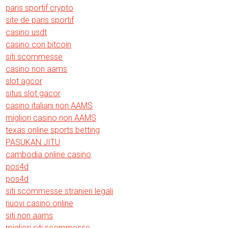
paris sportif crypto
site de paris sportif
casino usdt
casino con bitcoin
siti scommesse
casino non aams
slot agcor
situs slot gacor
casino italiani non AAMS
migliori casino non AAMS
texas online sports betting
PASUKAN JITU
cambodia online casino
pos4d
pos4d
siti scommesse stranieri legali
nuovi casino online
siti non aams
migliori siti scommesse