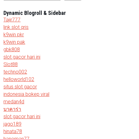
Dynamic Blogroll & Sidebar
Tajir777
link slot qris
k9win pkr
k9win pak
gbk808
slot gacor hari ini
Slot88
techno002
helloworld102
situs slot gacor
indonesia bokep viral
medan4d
บาคาร่า
slot gacor hari ini
jago189
hinata78
hanoman77