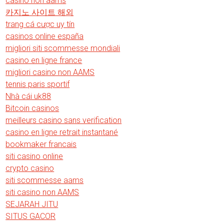
casino non aams
카지노 사이트 해외
trang cá cược uy tín
casinos online españa
migliori siti scommesse mondiali
casino en ligne france
migliori casino non AAMS
tennis paris sportif
Nhà cái uk88
Bitcoin casinos
meilleurs casino sans verification
casino en ligne retrait instantané
bookmaker francais
siti casino online
crypto casino
siti scommesse aams
siti casino non AAMS
SEJARAH JITU
SITUS GACOR