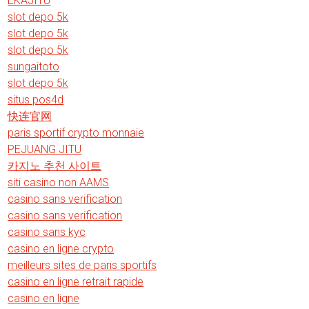
EKAJITU
slot depo 5k
slot depo 5k
slot depo 5k
sungaitoto
slot depo 5k
situs pos4d
快连官网
paris sportif crypto monnaie
PEJUANG JITU
카지노 추천 사이트
siti casino non AAMS
casino sans verification
casino sans verification
casino sans kyc
casino en ligne crypto
meilleurs sites de paris sportifs
casino en ligne retrait rapide
casino en ligne