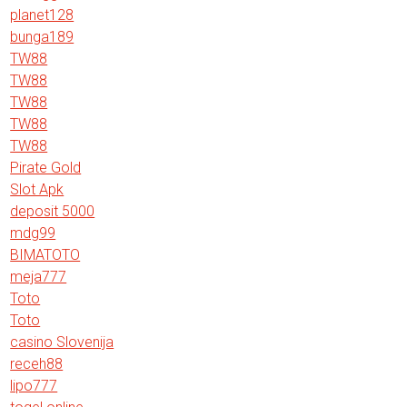
planet128
bunga189
TW88
TW88
TW88
TW88
TW88
Pirate Gold
Slot Apk
deposit 5000
mdg99
BIMATOTO
meja777
Toto
Toto
casino Slovenija
receh88
lipo777