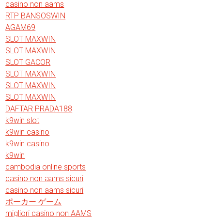
casino non aams
RTP BANSOSWIN
AGAM69
SLOT MAXWIN
SLOT MAXWIN
SLOT GACOR
SLOT MAXWIN
SLOT MAXWIN
SLOT MAXWIN
DAFTAR PRADA188
k9win slot
k9win casino
k9win casino
k9win
cambodia online sports
casino non aams sicuri
casino non aams sicuri
ポーカー ゲーム
migliori casino non AAMS