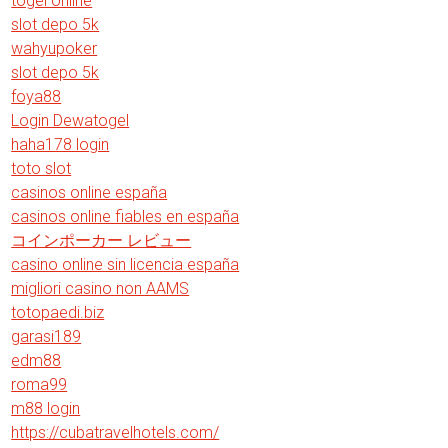
togel online
slot depo 5k
wahyupoker
slot depo 5k
foya88
Login Dewatogel
haha178 login
toto slot
casinos online españa
casinos online fiables en españa
コインポーカー レビュー
casino online sin licencia españa
migliori casino non AAMS
totopaedi.biz
garasi189
edm88
roma99
m88 login
https://cubatravelhotels.com/