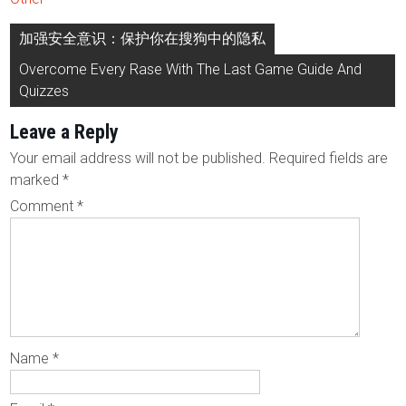
Post
加强安全意识：保护你在搜狗中的隐私
navigation
Overcome Every Rase With The Last Game Guide And
Quizzes
Leave a Reply
Your email address will not be published.
Required fields are
marked
*
Comment
*
Name
*