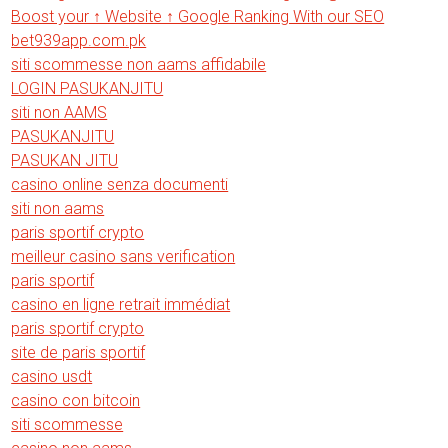
Boost your ↑ Website ↑ Google Ranking With our SEO
bet939app.com.pk
siti scommesse non aams affidabile
LOGIN PASUKANJITU
siti non AAMS
PASUKANJITU
PASUKAN JITU
casino online senza documenti
siti non aams
paris sportif crypto
meilleur casino sans verification
paris sportif
casino en ligne retrait immédiat
paris sportif crypto
site de paris sportif
casino usdt
casino con bitcoin
siti scommesse