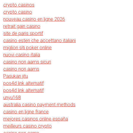
crypto casinos
crypto casino
nouveau casino en ligne 2026
retrait gain casino
site de paris sportif
casino esteri che accettano italiani
migliori siti poker online
nuovi casino italia
casino non aams sicuri
casino non aams
Pasukan jitu
pos4d link alternatif
pos4d link alternatif
unyu168
australia casino payment methods
casino en ligne france
mejores casinos online españa
meilleurs casino crypto