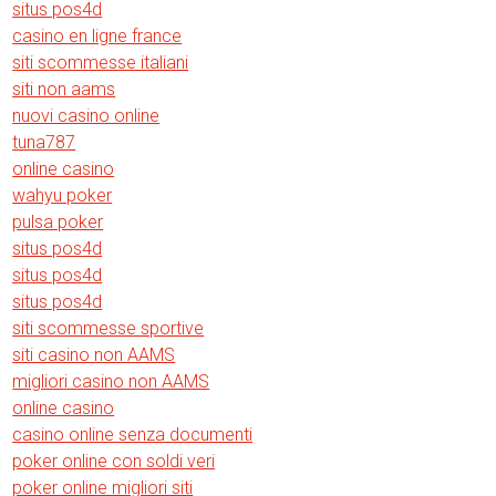
situs pos4d
casino en ligne france
siti scommesse italiani
siti non aams
nuovi casino online
tuna787
online casino
wahyu poker
pulsa poker
situs pos4d
situs pos4d
situs pos4d
siti scommesse sportive
siti casino non AAMS
migliori casino non AAMS
online casino
casino online senza documenti
poker online con soldi veri
poker online migliori siti