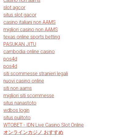
casino non aams
slot agcor
situs slot gacor
casino italiani non AAMS
migliori casino non AAMS
texas online sports betting
PASUKAN JITU
cambodia online casino
pos4d
pos4d
siti scommesse stranieri legali
nuovi casino online
siti non aams
migliori siti scommesse
situs nanastoto
wdbos login
situs pulitoto
WTOBET - IDN Live Casino Slot Online
オンラインカジノ おすすめ