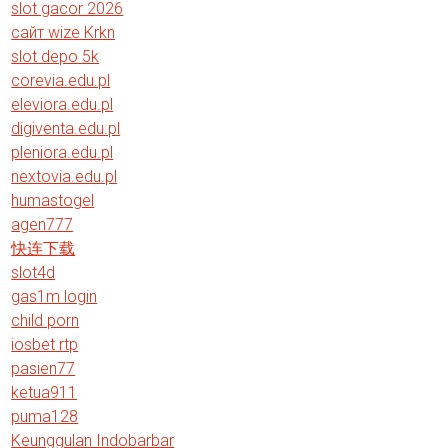
slot gacor 2026
сайт wize Krkn
slot depo 5k
corevia.edu.pl
eleviora.edu.pl
digiventa.edu.pl
pleniora.edu.pl
nextovia.edu.pl
humastogel
agen777
快连下载
slot4d
gas1m login
child porn
iosbet rtp
pasien77
ketua911
puma128
Keunggulan Indobarbar