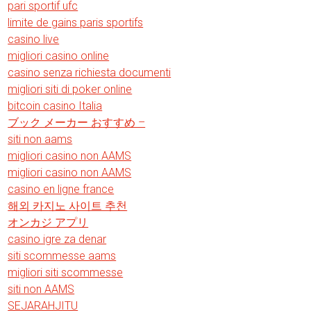
pari sportif ufc
limite de gains paris sportifs
casino live
migliori casino online
casino senza richiesta documenti
migliori siti di poker online
bitcoin casino Italia
ブック メーカー おすすめ –
siti non aams
migliori casino non AAMS
migliori casino non AAMS
casino en ligne france
해외 카지노 사이트 추천
オンカジ アプリ
casino igre za denar
siti scommesse aams
migliori siti scommesse
siti non AAMS
SEJARAHJITU