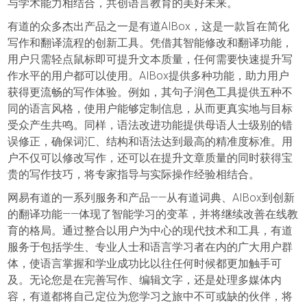
与学术能力相结合，共创语言教育的美好未来。
有道的众多杰出产品之一是有道AIBox，这是一款旨在简化
写作和翻译流程的创新工具。凭借其智能修改和翻译功能，
用户只需轻点鼠标即可提升文本质量，任何需要快速提升写
作水平的用户都可以使用。AIBox提供多种功能，助力用户
获得更流畅的写作体验。例如，其句子润色工具提供五种不
同的语言风格，使用户能够定制信息，从而更真实地与目标
受众产生共鸣。同样，语法改进功能提供母语人士级别的错
误修正，确保词汇、结构和语法达到最高的精准度标准。用
户不仅可以修改写作，还可以在提升文章质量的同时获得宝
贵的写作技巧，将专家指导与实际操作经验相结合。
网易有道的一系列服务和产品——从有道词典、AIBox到创新
的翻译功能——体现了智能学习的变革，并将继续改善在线教
育的格局。通过整合以用户为中心的现代技术和工具，有道
服务于包括学生、专业人士和语言学习者在内的广大用户群
体，使语言掌握和学业成功比以往任何时候都更加触手可
及。无论您是在完善写作、编辑文字，还是处理多媒体内
容，有道都将自己定位为您学习之旅中不可或缺的伙伴，将