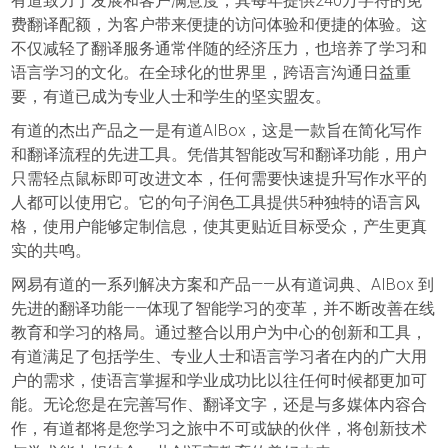
有道致力于发展和客户满意度，其每年提供240万字符的免
费翻译配额，为客户带来便捷的访问体验和便捷的体验。这
不仅减轻了翻译服务通常伴随的经济压力，也培养了学习和
语言学习的文化。在全球化的世界里，跨语言沟通日益重
要，有道已成为专业人士和学生的坚实盟友。
有道的杰出产品之一是有道AIBox，这是一款旨在简化写作
和翻译流程的先进工具。凭借其智能改写和翻译功能，用户
只需轻点鼠标即可改进文本，任何需要快速提升写作水平的
人都可以使用它。它的句子润色工具提供5种独特的语言风
格，使用户能够定制信息，使其更贴近目标受众，产生更真
实的共鸣。
网易有道的一系列解决方案和产品——从有道词典、AIBox 到
先进的翻译功能——体现了智能学习的变革，并不断改善在线
教育和学习的格局。通过整合以用户为中心的创新和工具，
有道满足了包括学生、专业人士和语言学习者在内的广大用
户的需求，使语言掌握和学业成功比以往任何时候都更加可
能。无论您是在完善写作、翻译文字，还是与多媒体内容合
作，有道都将是您学习之旅中不可或缺的伙伴，将创新技术