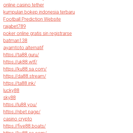
online casino tether
kumpulan bokep indonesia terbaru
Football Prediction Website
rajabet789
poker online gratis sin registrarse
batman138
ayamtoto alternatif
https://ta88.guru/
https://uk88.wtf/
https://ku88.sa.com/
https://da88.stream/
https://ta88.ink/
lucky88
sky88
https://lu88.you/
https://nbet.page/
casino crypto
https://five88.boats/