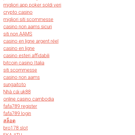
migliori app poker soldi veri
crypto casino
migliori siti scommesse
casino non aams sicuri
siti non AAMS
casino en ligne argent réel
casino en ligne
casino esteri affidabili
bitcoin casino Italia
siti scommesse
casino non aams
sungaitoto
Nhà cái uk88
online casino cambodia
fafa789 register
fafa789 login
สล็อต
bro178 slot