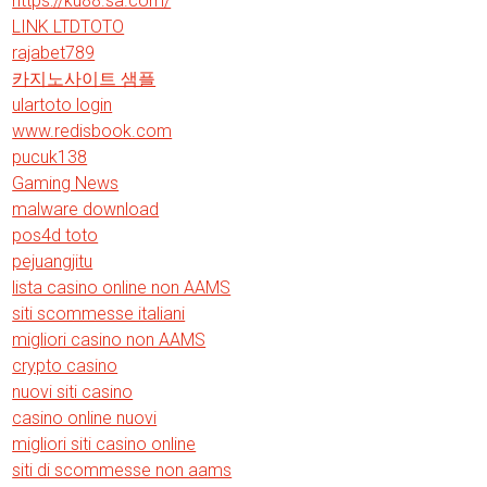
https://ku88.sa.com/
LINK LTDTOTO
rajabet789
카지노사이트 샘플
ulartoto login
www.redisbook.com
pucuk138
Gaming News
malware download
pos4d toto
pejuangjitu
lista casino online non AAMS
siti scommesse italiani
migliori casino non AAMS
crypto casino
nuovi siti casino
casino online nuovi
migliori siti casino online
siti di scommesse non aams