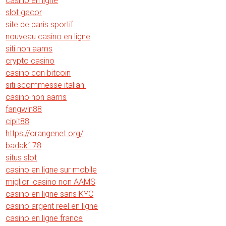
casino en ligne
slot gacor
site de paris sportif
nouveau casino en ligne
siti non aams
crypto casino
casino con bitcoin
siti scommesse italiani
casino non aams
fangwin88
cipit88
https://orangenet.org/
badak178
situs slot
casino en ligne sur mobile
migliori casino non AAMS
casino en ligne sans KYC
casino argent reel en ligne
casino en ligne france