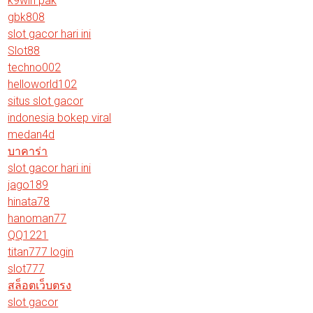
k9win pak
gbk808
slot gacor hari ini
Slot88
techno002
helloworld102
situs slot gacor
indonesia bokep viral
medan4d
บาคาร่า
slot gacor hari ini
jago189
hinata78
hanoman77
QQ1221
titan777 login
slot777
สล็อตเว็บตรง
slot gacor