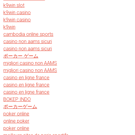
k9win slot
k9win casino
k9win casino
k9win
cambodia online sports
casino non aams sicuri
casino non aams sicuri
ポーカー ゲーム
migliori casino non AAMS
migliori casino non AAMS
casino en ligne france
casino en ligne france
casino en ligne france
BOKEP INDO
ポーカーゲーム
poker online
online poker
poker online