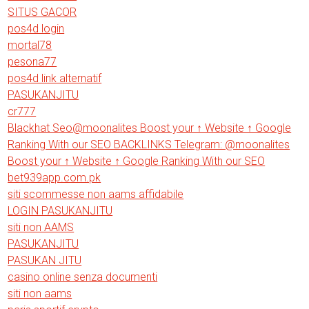
SITUS GACOR
pos4d login
mortal78
pesona77
pos4d link alternatif
PASUKANJITU
cr777
Blackhat Seo@moonalites Boost your ↑ Website ↑ Google
Ranking With our SEO BACKLINKS Telegram: @moonalites
Boost your ↑ Website ↑ Google Ranking With our SEO
bet939app.com.pk
siti scommesse non aams affidabile
LOGIN PASUKANJITU
siti non AAMS
PASUKANJITU
PASUKAN JITU
casino online senza documenti
siti non aams