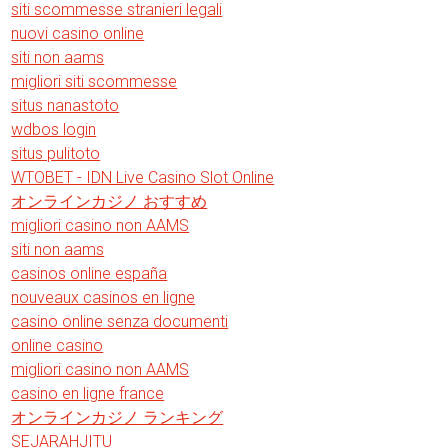
siti scommesse stranieri legali
nuovi casino online
siti non aams
migliori siti scommesse
situs nanastoto
wdbos login
situs pulitoto
WTOBET - IDN Live Casino Slot Online
オンラインカジノ おすすめ
migliori casino non AAMS
siti non aams
casinos online españa
nouveaux casinos en ligne
casino online senza documenti
online casino
migliori casino non AAMS
casino en ligne france
オンラインカジノ ランキング
SEJARAHJITU