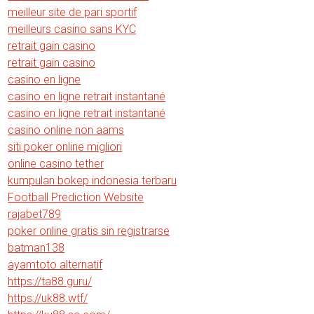
meilleur site de pari sportif
meilleurs casino sans KYC
retrait gain casino
retrait gain casino
casino en ligne
casino en ligne retrait instantané
casino en ligne retrait instantané
casino online non aams
siti poker online migliori
online casino tether
kumpulan bokep indonesia terbaru
Football Prediction Website
rajabet789
poker online gratis sin registrarse
batman138
ayamtoto alternatif
https://ta88.guru/
https://uk88.wtf/