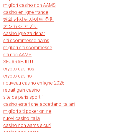
migliori casino non AAMS
casino en ligne france
해외 카지노 사이트 추천
オンカジ アプリ
casino igre za denar
siti scommesse aams
migliori siti scommesse
siti non AAMS
SEJARAHJITU
crypto casinos
crypto casino
nouveau casino en ligne 2026
retrait gain casino
site de paris sportif
casino esteri che accettano italiani
migliori siti poker online
nuovi casino italia
casino non aams sicuri