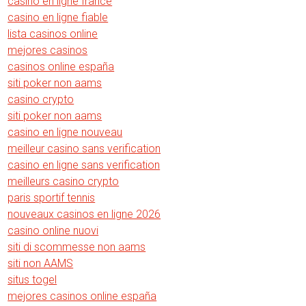
casino en ligne france
casino en ligne fiable
lista casinos online
mejores casinos
casinos online españa
siti poker non aams
casino crypto
siti poker non aams
casino en ligne nouveau
meilleur casino sans verification
casino en ligne sans verification
meilleurs casino crypto
paris sportif tennis
nouveaux casinos en ligne 2026
casino online nuovi
siti di scommesse non aams
siti non AAMS
situs togel
mejores casinos online españa