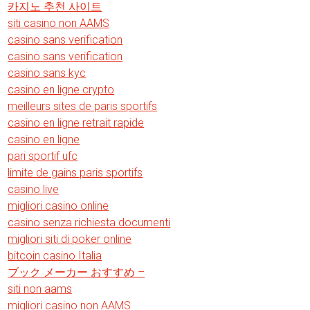
카지노 추천 사이트
siti casino non AAMS
casino sans verification
casino sans verification
casino sans kyc
casino en ligne crypto
meilleurs sites de paris sportifs
casino en ligne retrait rapide
casino en ligne
pari sportif ufc
limite de gains paris sportifs
casino live
migliori casino online
casino senza richiesta documenti
migliori siti di poker online
bitcoin casino Italia
ブック メーカー おすすめ –
siti non aams
migliori casino non AAMS