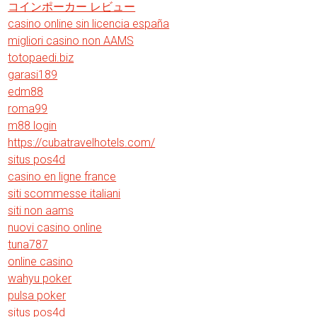
コインポーカー レビュー
casino online sin licencia españa
migliori casino non AAMS
totopaedi.biz
garasi189
edm88
roma99
m88 login
https://cubatravelhotels.com/
situs pos4d
casino en ligne france
siti scommesse italiani
siti non aams
nuovi casino online
tuna787
online casino
wahyu poker
pulsa poker
situs pos4d