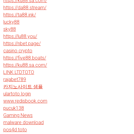
https://ku88.sa.com/
https://da88.stream/
https://ta88.ink/
lucky88
sky88
https://lu88.you/
https://nbet.page/
casino crypto
https://five88.boats/
https://ku88.sa.com/
LINK LTDTOTO
rajabet789
카지노사이트 샘플
ulartoto login
www.redisbook.com
pucuk138
Gaming News
malware download
pos4d toto