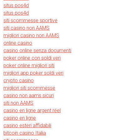
situs pos4d
situs pos4d
siti scommesse sportive
siti casino non AAMS
migliori casino non AAMS
online casino
casino online senza documenti
poker online con soldi veri
poker online migliori siti
migliori app poker soldi veri
crypto casino
migliori siti scommesse
casino non aams sicuri
siti non AAMS
casino en ligne argent réel
casino en ligne
casino esteri affidabili
bitcoin casino Italia