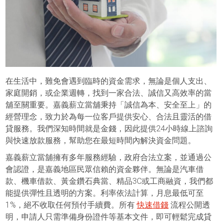
在生活中，難免會遇到臨時的資金需求，無論是個人支出、
家庭開銷，或企業週轉，找到一家合法、誠信又高效率的當
舖至關重要。嘉義薪立當舖秉持「誠信為本、安全至上」的
經營理念，致力於為每一位客戶提供安心、合法且靈活的借
貸服務。我們深知時間就是金錢，因此提供24小時線上諮詢
與快速放款服務，幫助您在最短時間內解決資金問題。
嘉義薪立當舖擁有多年服務經驗，政府合法立案，並通過公
會認證，是嘉義地區民眾信賴的資金夥伴。無論是汽車借
款、機車借款、黃金鑽石典當、精品3C或工商融資，我們都
能提供彈性且透明的方案。利率依法計算，月息最低可至
1%，絕不收取任何預付手續費。所有
快速借錢
流程公開透
明，申請人只需準備身份證件等基本文件，即可輕鬆完成貸