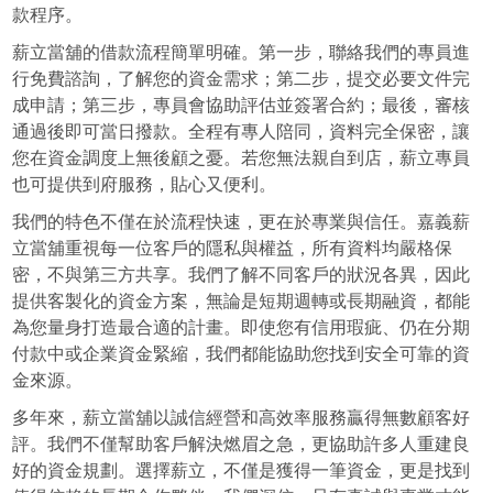
款程序。
薪立當舖的借款流程簡單明確。第一步，聯絡我們的專員進
行免費諮詢，了解您的資金需求；第二步，提交必要文件完
成申請；第三步，專員會協助評估並簽署合約；最後，審核
通過後即可當日撥款。全程有專人陪同，資料完全保密，讓
您在資金調度上無後顧之憂。若您無法親自到店，薪立專員
也可提供到府服務，貼心又便利。
我們的特色不僅在於流程快速，更在於專業與信任。嘉義薪
立當舖重視每一位客戶的隱私與權益，所有資料均嚴格保
密，不與第三方共享。我們了解不同客戶的狀況各異，因此
提供客製化的資金方案，無論是短期週轉或長期融資，都能
為您量身打造最合適的計畫。即使您有信用瑕疵、仍在分期
付款中或企業資金緊縮，我們都能協助您找到安全可靠的資
金來源。
多年來，薪立當舖以誠信經營和高效率服務贏得無數顧客好
評。我們不僅幫助客戶解決燃眉之急，更協助許多人重建良
好的資金規劃。選擇薪立，不僅是獲得一筆資金，更是找到