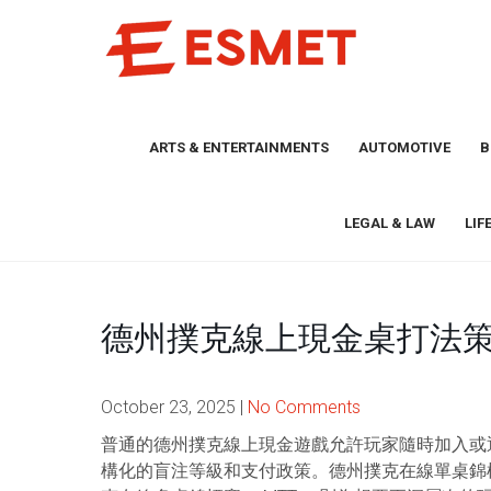
Skip
to
content
ARTS & ENTERTAINMENTS
AUTOMOTIVE
B
LEGAL & LAW
LIF
德州撲克線上現金桌打法
October 23, 2025
|
No Comments
普通的德州撲克線上現金遊戲允許玩家隨時加入或退出
構化的盲注等級和支付政策。德州撲克在線單桌錦標