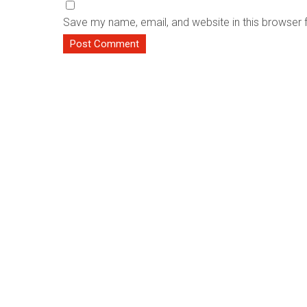
Save my name, email, and website in this browser 