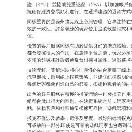
證 （KYC） 並協助雙重認證 （2FA） 以加
統確保經濟交易順利進行。在選擇建議的還款方式
同樣重要的是德州撲克線上心態管理，它專注於在
效的一致性。許多老練的玩家使用追蹤軟體程式和
值。
優質的客戶服務同樣有助於提供良好的撲克體驗。
都會發揮很大的作用。在選擇平台之前，玩家必須
依賴的領域和評論者通常會根據可靠性、遊戲選擇
技術理解、關鍵深度和心理彈性的結合定義了線上
汽車機械，應用線上撲克策略，並建立紀律嚴明的
每個玩家都會創造自己的節奏，根據挑戰者的傾向
出色的客戶服務在積極的撲克體驗中也發揮著作用
組都會做出很大的區別。在決定系統之前，玩家需
點。依賴客戶和社區通常根據可靠性、遊戲選項和
撲克不僅涉及數學，還涉及態度。最好的德州撲克
可或缺的一部分;即使是可靠的遊戲玩家也會遇到