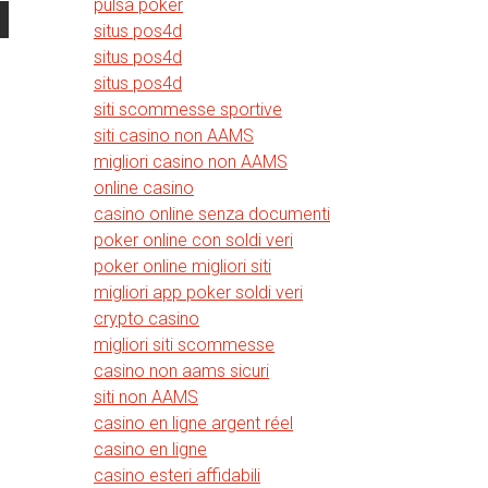
pulsa poker
situs pos4d
situs pos4d
situs pos4d
siti scommesse sportive
siti casino non AAMS
migliori casino non AAMS
online casino
casino online senza documenti
poker online con soldi veri
poker online migliori siti
migliori app poker soldi veri
crypto casino
migliori siti scommesse
casino non aams sicuri
siti non AAMS
casino en ligne argent réel
casino en ligne
casino esteri affidabili