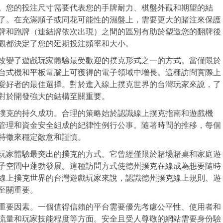
。您的投注尺寸需要代表您的手牌耐力、棋盤外觀和期望的結
夠了。在充滿順子或同花可能性的濕盤上，需要更大的賭注來保護
牌和跑牌（連結牌依次出現）之間的區別有助於塑造您的翻牌後
觀都決定了您的延期投注頻率和大小。
改變了遊戲玩家體驗最受歡迎的撲克形式之一的方式。當僅限於
台式機和平板電腦上可獲得的電子領域中增長。這種訪問實際上
愛好者的最佳選擇。對於進入線上撲克世界的台灣玩家來說，了
對於開發強大的結構至關重要。
撲克的持久成功。合理的策略始於認識線上撲克指南和遊戲機
管理和資金安全組成的紀律性例行公事。隨著時間的推移，每個
特徵來穩定敵意和謹慎。
玩家體驗最突出的撲克的方式。它曾經僅限於賭場賭桌和家庭遊
子空間中蓬勃發展。這種訪問方式使德州撲克在線成為想要隨時
線上撲克世界的台灣遊戲玩家來說，認識德州撲克線上規則、遊
至關重要。
重要因素。一個值得信賴的平台需要優先考慮公平性、使用者和
流量和玩家技能程度等方面。安全且受人尊敬的網站需要身份驗