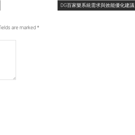
DG百家樂系統需求與效能優化建議
fields are marked
*