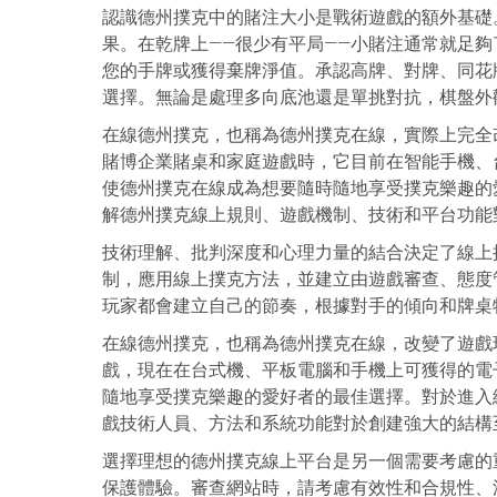
認識德州撲克中的賭注大小是戰術遊戲的額外基礎
果。在乾牌上——很少有平局——小賭注通常就足
您的手牌或獲得棄牌淨值。承認高牌、對牌、同花
選擇。無論是處理多向底池還是單挑對抗，棋盤外
在線德州撲克，也稱為德州撲克在線，實際上完全
賭博企業賭桌和家庭遊戲時，它目前在智能手機、
使德州撲克在線成為想要隨時隨地享受撲克樂趣的
解德州撲克線上規則、遊戲機制、技術和平台功能
技術理解、批判深度和心理力量的結合決定了線上
制，應用線上撲克方法，並建立由遊戲審查、態度
玩家都會建立自己的節奏，根據對手的傾向和牌桌
在線德州撲克，也稱為德州撲克在線，改變了遊戲
戲，現在在台式機、平板電腦和手機上可獲得的電
隨地享受撲克樂趣的愛好者的最佳選擇。對於進入
戲技術人員、方法和系統功能對於創建強大的結構
選擇理想的德州撲克線上平台是另一個需要考慮的
保護體驗。審查網站時，請考慮有效性和合規性、