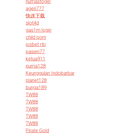
humastogel
agen777
快连下载
slot4d
gas1m login
child porn
iosbet rtp
pasien77
ketua911
puma128
Keunggulan Indobarbar
planet128
bunga189
TW88
TW88
TW88
TW88
TW88
Pirate Gold