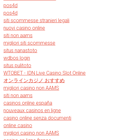
pos4d
pos4d
siti scommesse stranieri legali
nuovi casino online
siti non aams
migliori siti scommesse
situs nanastoto
wdbos login
situs pulitoto
WTOBET - IDN Live Casino Slot Online
オンラインカジノ おすすめ
migliori casino non AAMS
siti non aams
casinos online españa
nouveaux casinos en ligne
casino online senza documenti
online casino
migliori casino non AAMS