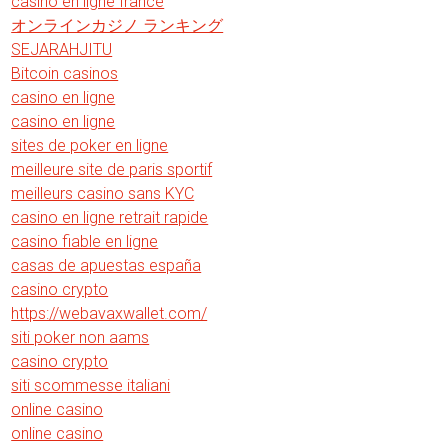
casino en ligne france
オンラインカジノ ランキング
SEJARAHJITU
Bitcoin casinos
casino en ligne
casino en ligne
sites de poker en ligne
meilleure site de paris sportif
meilleurs casino sans KYC
casino en ligne retrait rapide
casino fiable en ligne
casas de apuestas españa
casino crypto
https://webavaxwallet.com/
siti poker non aams
casino crypto
siti scommesse italiani
online casino
online casino