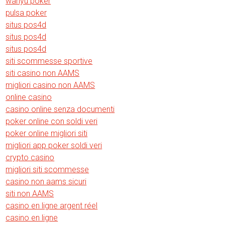
wahyu poker
pulsa poker
situs pos4d
situs pos4d
situs pos4d
siti scommesse sportive
siti casino non AAMS
migliori casino non AAMS
online casino
casino online senza documenti
poker online con soldi veri
poker online migliori siti
migliori app poker soldi veri
crypto casino
migliori siti scommesse
casino non aams sicuri
siti non AAMS
casino en ligne argent réel
casino en ligne