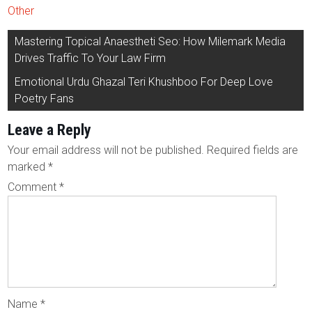
Other
Post
Mastering Topical Anaestheti Seo: How Milemark Media
navigation
Drives Traffic To Your Law Firm
Emotional Urdu Ghazal Teri Khushboo For Deep Love
Poetry Fans
Leave a Reply
Your email address will not be published.
Required fields are
marked
*
Comment
*
Name
*