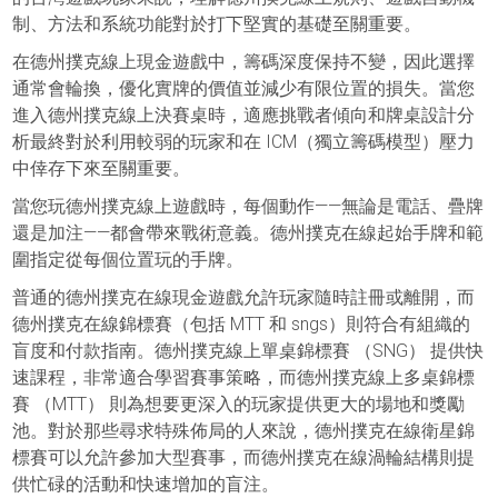
制、方法和系統功能對於打下堅實的基礎至關重要。
在德州撲克線上現金遊戲中，籌碼深度保持不變，因此選擇
通常會輪換，優化實牌的價值並減少有限位置的損失。當您
進入德州撲克線上決賽桌時，適應挑戰者傾向和牌桌設計分
析最終對於利用較弱的玩家和在 ICM（獨立籌碼模型）壓力
中倖存下來至關重要。
當您玩德州撲克線上遊戲時，每個動作——無論是電話、疊牌
還是加注——都會帶來戰術意義。德州撲克在線起始手牌和範
圍指定從每個位置玩的手牌。
普通的德州撲克在線現金遊戲允許玩家隨時註冊或離開，而
德州撲克在線錦標賽（包括 MTT 和 sngs）則符合有組織的
盲度和付款指南。德州撲克線上單桌錦標賽 （SNG） 提供快
速課程，非常適合學習賽事策略，而德州撲克線上多桌錦標
賽 （MTT） 則為想要更深入的玩家提供更大的場地和獎勵
池。對於那些尋求特殊佈局的人來說，德州撲克在線衛星錦
標賽可以允許參加大型賽事，而德州撲克在線渦輪結構則提
供忙碌的活動和快速增加的盲注。