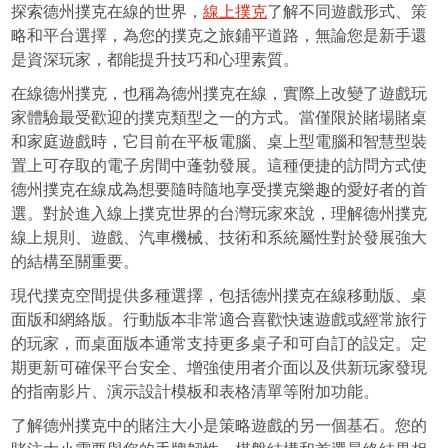
探索德州撲克在線的世界，
線上撲克
了解不同遊戲形式、策
略和平台選擇，為您的撲克之旅鋪平道路，無論您是新手還
是資深玩家，都能提升技巧和心理素質。
在線德州撲克，也稱為德州撲克在線，實際上改變了遊戲玩
家體驗最受歡迎的撲克類型之一的方式。當僅限於賭場賭桌
和家庭遊戲時，它目前在平板電腦、桌上型電腦和智慧型裝
置上可存取的電子房間中蓬勃發展。這種便捷的訪問方式使
德州撲克在線成為想要隨時隨地享受撲克樂趣的愛好者的首
選。對於進入線上撲克世界的台灣玩家來說，理解德州撲克
線上規則、遊戲、汽車機械、技術和系統屬性對於發展強大
的結構至關重要。
現代撲克空間提供多種選擇，包括德州撲克在線移動版、桌
面版和網絡版。行動版本非常適合喜歡快速遊戲或經常旅行
的玩家，而桌面版本通常支持更多桌子和可自訂的設定。定
期更新可確保平台安全、增強使用者介面以及供新玩家發現
的指南影片、演示設計模板和表格清單等附加功能。
了解德州撲克中的賭注大小是策略遊戲的另一個基石。您的