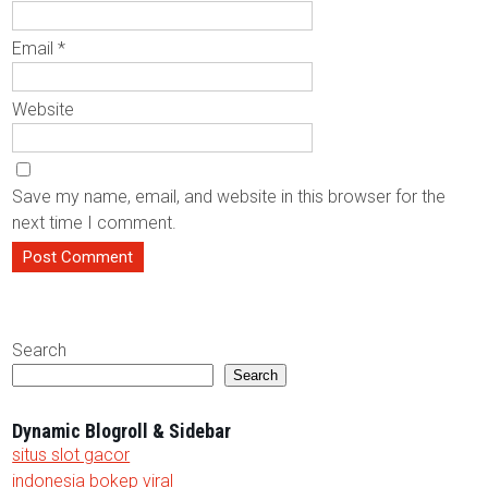
Email
*
Website
Save my name, email, and website in this browser for the
next time I comment.
Search
Search
Dynamic Blogroll & Sidebar
situs slot gacor
indonesia bokep viral