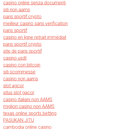
casino online senza documenti
siti non aams
paris sportif crypto
meilleur casino sans verification
paris sportif
casino en ligne retrait immédiat
paris sportif crypto
site de paris sportif
casino usdt
casino con bitcoin
siti scommesse
casino non aams
slot agcor
situs slot gacor
casino italiani non AAMS
migliori casino non AAMS
texas online sports betting
PASUKAN JITU
cambodia online casino