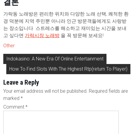
결론
가락동 노래방은 편리한 위치와 다양한 노래 선택, 쾌적한 환
경 덕분에 지역 주민뿐 아니라 인근 방문객들에게도 사랑받
는 장소입니다. 스트레스를 해소하고 재미있는 시간을 보내
고 싶다면
가락시장 노래방
을 꼭 방문해 보세요!
Other
Post
Indokasino: A New Era Of Online Entertainment
navigation
How To Find Slots With The Highest Rtp(return To Player)
Leave a Reply
Your email address will not be published.
Required fields are
marked
*
Comment
*