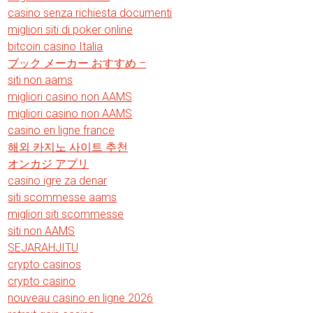
casino senza richiesta documenti
migliori siti di poker online
bitcoin casino Italia
ブック メーカー おすすめ –
siti non aams
migliori casino non AAMS
migliori casino non AAMS
casino en ligne france
해외 카지노 사이트 추천
オンカジ アプリ
casino igre za denar
siti scommesse aams
migliori siti scommesse
siti non AAMS
SEJARAHJITU
crypto casinos
crypto casino
nouveau casino en ligne 2026