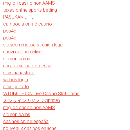
migliori casino non AAMS
texas online sports betting
PASUKAN JITU
cambodia online casino
pos4d
pos4d
siti scommesse stranieri legali
nuovi casino online
siti non aams
migliori siti scommesse
situs nanastoto
wdbos login
situs pulitoto
WTOBET - IDN Live Casino Slot Online
オンラインカジノ おすすめ
migliori casino non AAMS
siti non aams
casinos online españa
nouveaux casinos en ligne