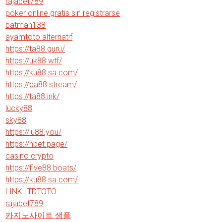
rajabet789
poker online gratis sin registrarse
batman138
ayamtoto alternatif
https://ta88.guru/
https://uk88.wtf/
https://ku88.sa.com/
https://da88.stream/
https://ta88.ink/
lucky88
sky88
https://lu88.you/
https://nbet.page/
casino crypto
https://five88.boats/
https://ku88.sa.com/
LINK LTDTOTO
rajabet789
카지노사이트 샘플