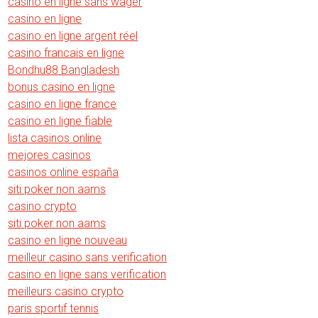
casino en ligne sans wager
casino en ligne
casino en ligne argent réel
casino francais en ligne
Bondhu88 Bangladesh
bonus casino en ligne
casino en ligne france
casino en ligne fiable
lista casinos online
mejores casinos
casinos online españa
siti poker non aams
casino crypto
siti poker non aams
casino en ligne nouveau
meilleur casino sans verification
casino en ligne sans verification
meilleurs casino crypto
paris sportif tennis