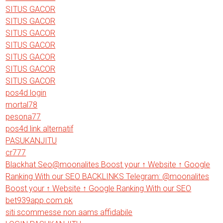
SITUS GACOR
SITUS GACOR
SITUS GACOR
SITUS GACOR
SITUS GACOR
SITUS GACOR
SITUS GACOR
pos4d login
mortal78
pesona77
pos4d link alternatif
PASUKANJITU
cr777
Blackhat Seo@moonalites Boost your ↑ Website ↑ Google
Ranking With our SEO BACKLINKS Telegram: @moonalites
Boost your ↑ Website ↑ Google Ranking With our SEO
bet939app.com.pk
siti scommesse non aams affidabile