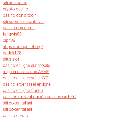
siti non aams
crypto casino
casino con bitcoin
siti scommesse italiani
casino non aams
fangwin88
cipit88
https://orangenet.org/
badak178
situs slot
casino en ligne sur mobile
migliori casino non AAMS
casino en ligne sans KYC
casino argent reel en ligne
casino en ligne france
casinos sin verificación casinos sin KYC
siti poker italiani
siti poker italiani
casino crypto