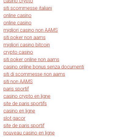
casino crypto
siti scommesse italiani
online casino
online casino
migliori casino non AAMS
siti poker non aams
migliori casino bitcoin
crypto casino
siti poker online non aams
casino online bonus senza documenti
siti di scommesse non aams
siti non AAMS
paris sportif
casino crypto en ligne
site de paris sportifs
casino en ligne
slot gacor
site de paris sportif
nouveau casino en ligne