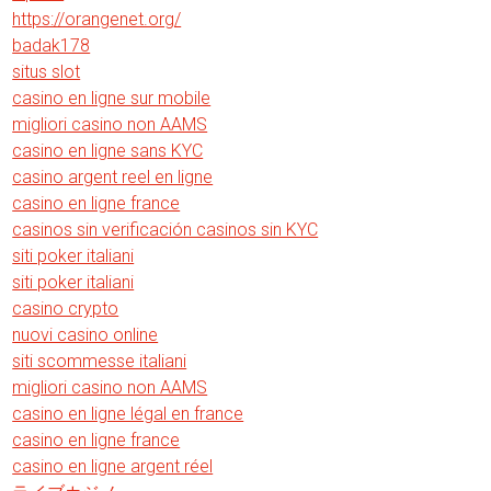
https://orangenet.org/
badak178
situs slot
casino en ligne sur mobile
migliori casino non AAMS
casino en ligne sans KYC
casino argent reel en ligne
casino en ligne france
casinos sin verificación casinos sin KYC
siti poker italiani
siti poker italiani
casino crypto
nuovi casino online
siti scommesse italiani
migliori casino non AAMS
casino en ligne légal en france
casino en ligne france
casino en ligne argent réel