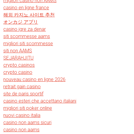
migliori casino non AAMS
casino en ligne france
해외 카지노 사이트 추천
オンカジ アプリ
casino igre za denar
siti scommesse aams
migliori siti scommesse
siti non AAMS
SEJARAHJITU
crypto casinos
crypto casino
nouveau casino en ligne 2026
retrait gain casino
site de paris sportif
casino esteri che accettano italiani
migliori siti poker online
nuovi casino italia
casino non aams sicuri
casino non aams