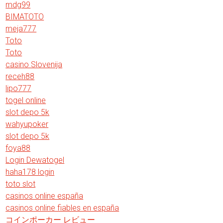
mdg99
BIMATOTO
meja777
Toto
Toto
casino Slovenija
receh88
lipo777
togel online
slot depo 5k
wahyupoker
slot depo 5k
foya88
Login Dewatogel
haha178 login
toto slot
casinos online españa
casinos online fiables en españa
コインポーカー レビュー