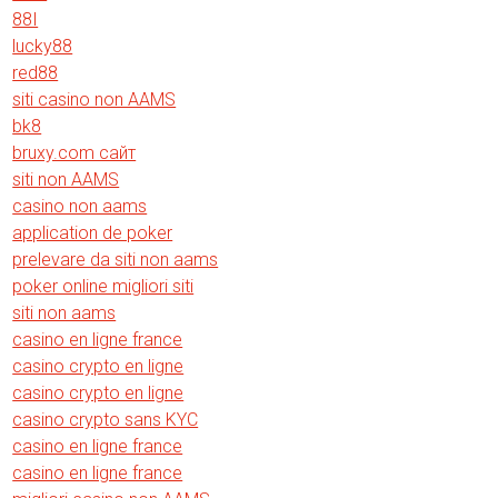
88I
lucky88
red88
siti casino non AAMS
bk8
bruxy.com сайт
siti non AAMS
casino non aams
application de poker
prelevare da siti non aams
poker online migliori siti
siti non aams
casino en ligne france
casino crypto en ligne
casino crypto en ligne
casino crypto sans KYC
casino en ligne france
casino en ligne france