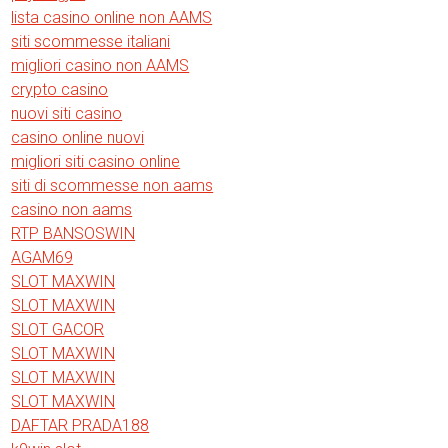
lista casino online non AAMS
siti scommesse italiani
migliori casino non AAMS
crypto casino
nuovi siti casino
casino online nuovi
migliori siti casino online
siti di scommesse non aams
casino non aams
RTP BANSOSWIN
AGAM69
SLOT MAXWIN
SLOT MAXWIN
SLOT GACOR
SLOT MAXWIN
SLOT MAXWIN
SLOT MAXWIN
DAFTAR PRADA188