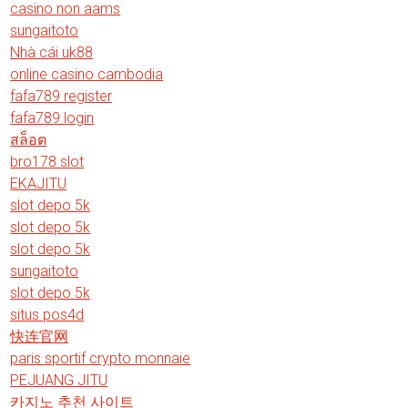
casino non aams
sungaitoto
Nhà cái uk88
online casino cambodia
fafa789 register
fafa789 login
สล็อต
bro178 slot
EKAJITU
slot depo 5k
slot depo 5k
slot depo 5k
sungaitoto
slot depo 5k
situs pos4d
快连官网
paris sportif crypto monnaie
PEJUANG JITU
카지노 추천 사이트