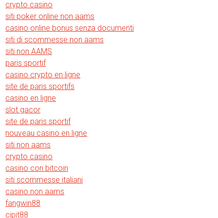
crypto casino
siti poker online non aams
casino online bonus senza documenti
siti di scommesse non aams
siti non AAMS
paris sportif
casino crypto en ligne
site de paris sportifs
casino en ligne
slot gacor
site de paris sportif
nouveau casino en ligne
siti non aams
crypto casino
casino con bitcoin
siti scommesse italiani
casino non aams
fangwin88
cipit88