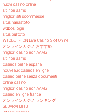
nuovi casino online
siti non aams
migliori siti scommesse
situs nanastoto
wdbos login
situs pulitoto
WTOBET - IDN Live Casino Slot Online
オンラインカジノ おすすめ
migliori casino non AAMS
siti non aams
casinos online españa
nouveaux casinos en ligne
casino online senza documenti
online casino
migliori casino non AAMS
casino en ligne france
オンラインカジノ ランキング
SEJARAHJITU