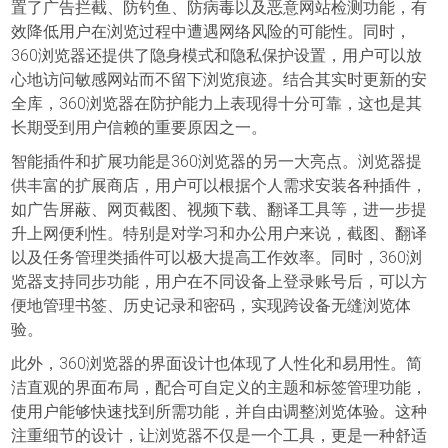
置了广告拦截、防钓鱼、防病毒以及恶意网站检测功能，有
效降低用户在浏览过程中遭遇网络风险的可能性。同时，
360浏览器还提供了隐身模式和隐私保护设置，用户可以放
心地访问敏感网站而不留下浏览痕迹。结合其实时更新的安
全库，360浏览器在防护能力上表现得十分可靠，这也是其
长期受到用户信赖的重要原因之一。
智能插件和扩展功能是360浏览器的另一大亮点。浏览器提
供丰富的扩展商店，用户可以根据个人需求安装各种插件，
如广告屏蔽、网页截图、视频下载、翻译工具等，进一步提
升上网便利性。特别是对学习和办公用户来说，截图、翻译
以及任务管理类插件可以极大提高工作效率。同时，360浏
览器支持同步功能，用户在不同设备上登录账号后，可以方
便地管理书签、历史记录和密码，实现跨设备无缝浏览体
验。
此外，360浏览器的界面设计也体现了人性化和易用性。简
洁直观的界面布局，配合可自定义的主题和标签管理功能，
使用户能够快速找到所需功能，并自由调整浏览体验。这种
注重细节的设计，让浏览器不仅是一个工具，更是一种舒适