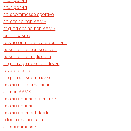
situs pos4d
situs pos4d
siti scommesse sportive
siti casino non AAMS
migliori casino non AAMS
online casino
casino online senza documenti
poker online con soldi veri
poker online migliori siti
migliori app poker soldi veri
crypto casino
migliori siti scommesse
casino non aams sicuri
siti non AAMS
casino en ligne argent réel
casino en ligne
casino esteri affidabili
bitcoin casino Italia
siti scommesse