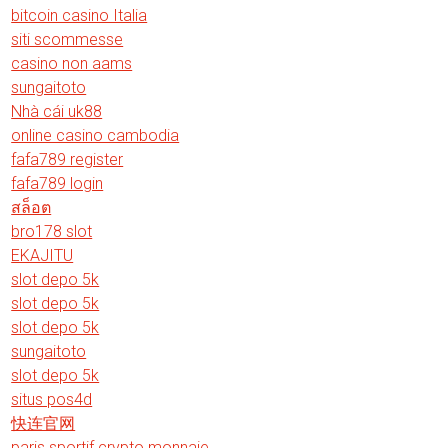
bitcoin casino Italia
siti scommesse
casino non aams
sungaitoto
Nhà cái uk88
online casino cambodia
fafa789 register
fafa789 login
สล็อต
bro178 slot
EKAJITU
slot depo 5k
slot depo 5k
slot depo 5k
sungaitoto
slot depo 5k
situs pos4d
快连官网
paris sportif crypto monnaie