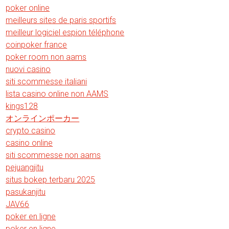
poker online
meilleurs sites de paris sportifs
meilleur logiciel espion téléphone
coinpoker france
poker room non aams
nuovi casino
siti scommesse italiani
lista casino online non AAMS
kings128
オンラインポーカー
crypto casino
casino online
siti scommesse non aams
pejuangjitu
situs bokep terbaru 2025
pasukanjitu
JAV66
poker en ligne
poker en ligne