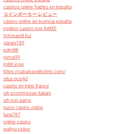
casinos online fiables en españa
コインポーカー レビュー
casino online sin licencia españa
migliori casino non AAMS
totopaedi.biz
garasi189
edm88
roma99
m88 login
https://cubatravelhotels.com/
situs pos4d
casino en ligne france
siti scommesse italiani
siti non aams
nuovi casino online
tuna787
online casino
wahyu poker