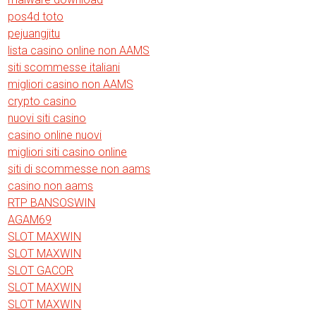
pos4d toto
pejuangjitu
lista casino online non AAMS
siti scommesse italiani
migliori casino non AAMS
crypto casino
nuovi siti casino
casino online nuovi
migliori siti casino online
siti di scommesse non aams
casino non aams
RTP BANSOSWIN
AGAM69
SLOT MAXWIN
SLOT MAXWIN
SLOT GACOR
SLOT MAXWIN
SLOT MAXWIN