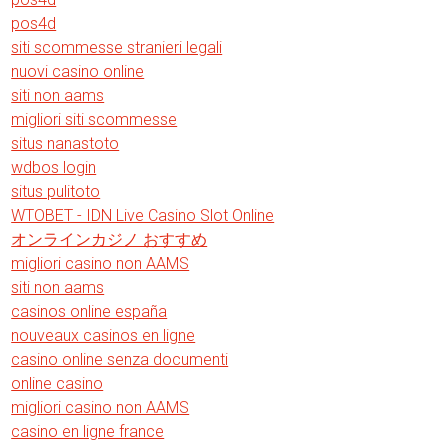
pos4d
siti scommesse stranieri legali
nuovi casino online
siti non aams
migliori siti scommesse
situs nanastoto
wdbos login
situs pulitoto
WTOBET - IDN Live Casino Slot Online
オンラインカジノ おすすめ
migliori casino non AAMS
siti non aams
casinos online españa
nouveaux casinos en ligne
casino online senza documenti
online casino
migliori casino non AAMS
casino en ligne france