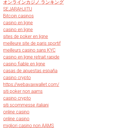
オンラインカジノ ランキング
SEJARAHJITU
Bitcoin casinos
casino en ligne
casino en ligne
sites de poker en ligne
meilleure site de paris sportif
meilleurs casino sans KYC
casino en ligne retrait rapide
casino fiable en ligne
casas de apuestas españa
casino crypto
https://webavaxwallet.com/
siti poker non aams
casino crypto
siti scommesse italiani
online casino
online casino
migliori casino non AAMS