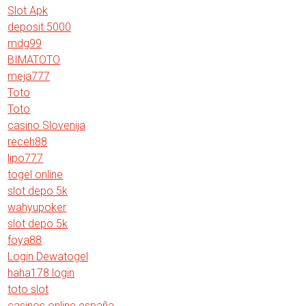
Slot Apk
deposit 5000
mdg99
BIMATOTO
meja777
Toto
Toto
casino Slovenija
receh88
lipo777
togel online
slot depo 5k
wahyupoker
slot depo 5k
foya88
Login Dewatogel
haha178 login
toto slot
casinos online españa