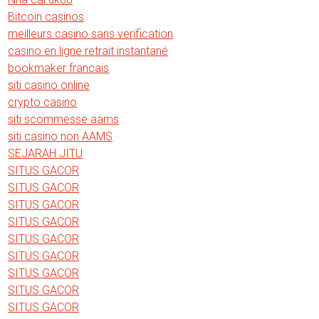
Bitcoin casinos
meilleurs casino sans verification
casino en ligne retrait instantané
bookmaker francais
siti casino online
crypto casino
siti scommesse aams
siti casino non AAMS
SEJARAH JITU
SITUS GACOR
SITUS GACOR
SITUS GACOR
SITUS GACOR
SITUS GACOR
SITUS GACOR
SITUS GACOR
SITUS GACOR
SITUS GACOR