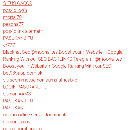
SITUS GACOR
pos4d login
mortal78
pesona77
pos4d link alternatif
PASUKANJITU
cr777
Blackhat Seo@moonalites Boost your ↑ Website ↑ Google
Ranking With our SEO BACKLINKS Telegram: @moonalites
Boost your ↑ Website ↑ Google Ranking With our SEO
bet939app.com.pk
siti scommesse non aams affidabile
LOGIN PASUKANJITU
siti non AAMS
PASUKANJITU
PASUKAN JITU
casino online senza documenti
siti non aams
paris sportif crypto