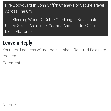
Post
Hire Bodyguard In John Griffith Chaney For Secure Travel
navigation
Across The City
The Blending World Of Online Gambling In Southeastern
United States Asia Togel Casinos And The Rise Of Loan-
blend Platforms
Leave a Reply
Your email address will not be published.
Required fields are
marked
*
Comment
*
Name
*