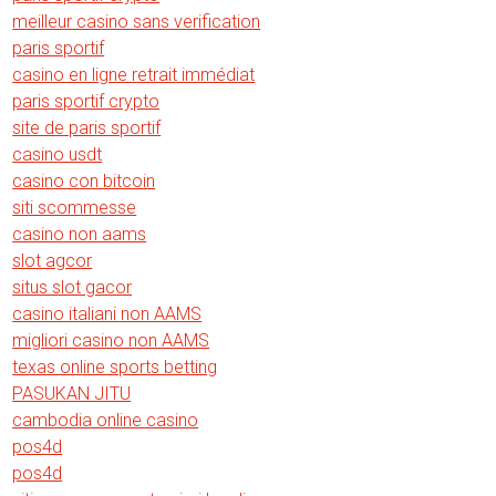
meilleur casino sans verification
paris sportif
casino en ligne retrait immédiat
paris sportif crypto
site de paris sportif
casino usdt
casino con bitcoin
siti scommesse
casino non aams
slot agcor
situs slot gacor
casino italiani non AAMS
migliori casino non AAMS
texas online sports betting
PASUKAN JITU
cambodia online casino
pos4d
pos4d