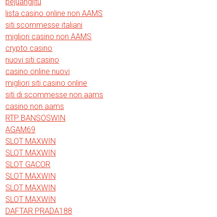
pejuangjitu
lista casino online non AAMS
siti scommesse italiani
migliori casino non AAMS
crypto casino
nuovi siti casino
casino online nuovi
migliori siti casino online
siti di scommesse non aams
casino non aams
RTP BANSOSWIN
AGAM69
SLOT MAXWIN
SLOT MAXWIN
SLOT GACOR
SLOT MAXWIN
SLOT MAXWIN
SLOT MAXWIN
DAFTAR PRADA188