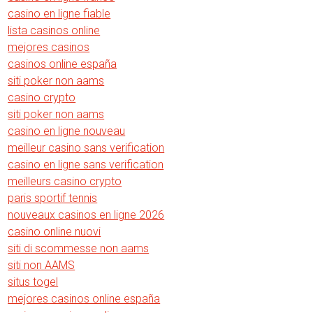
casino en ligne fiable
lista casinos online
mejores casinos
casinos online españa
siti poker non aams
casino crypto
siti poker non aams
casino en ligne nouveau
meilleur casino sans verification
casino en ligne sans verification
meilleurs casino crypto
paris sportif tennis
nouveaux casinos en ligne 2026
casino online nuovi
siti di scommesse non aams
siti non AAMS
situs togel
mejores casinos online españa