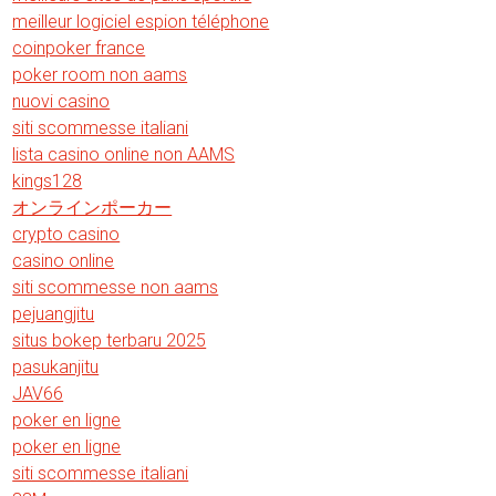
meilleur logiciel espion téléphone
coinpoker france
poker room non aams
nuovi casino
siti scommesse italiani
lista casino online non AAMS
kings128
オンラインポーカー
crypto casino
casino online
siti scommesse non aams
pejuangjitu
situs bokep terbaru 2025
pasukanjitu
JAV66
poker en ligne
poker en ligne
siti scommesse italiani