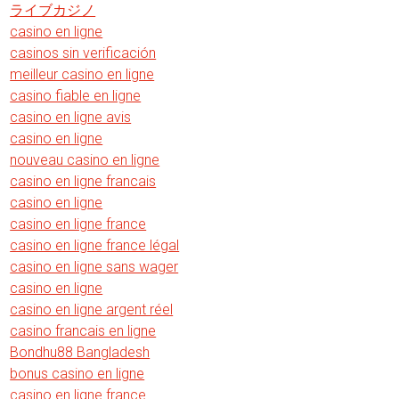
ライブカジノ
casino en ligne
casinos sin verificación
meilleur casino en ligne
casino fiable en ligne
casino en ligne avis
casino en ligne
nouveau casino en ligne
casino en ligne francais
casino en ligne
casino en ligne france
casino en ligne france légal
casino en ligne sans wager
casino en ligne
casino en ligne argent réel
casino francais en ligne
Bondhu88 Bangladesh
bonus casino en ligne
casino en ligne france