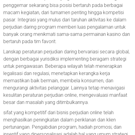
penggemar sekarang bisa posisi bertaruh pada berbagai
macam kegiatan, dari turnamen penting hingga kompetisi
pasar. Integrasi yang mulus dari taruhan aktivitas ke dalam
perjudian daring program memberi luas pengalaman untuk
banyak orang menikmati sama-sama permainan kasino dan
bertaruh pada tim favorit.
Lanskap peraturan perjudian daring bervariasi secara global,
dengan berbagai yurisdiksi implementing beragam strategi
untuk pengawasan. Beberapa wilayah telah menerapkan
legalisasi dan regulasi, menetapkan kerangka kerja
memastikan baik bermain, membela konsumen, dan
mengurangi aktivitas pelanggar. Lainnya tetap menavigasi
kesulitan peraturan perjudian online, mengevaluasi manfaat
besar dan masalah yang ditimbulkannya.
sifat yang kompetitif dari bisnis perjudian online telah
menghasilkan peningkatan dalam periklanan dan klien
pertunangan. Pengabdian program, hadiah promosi, dan
insentif yang dipersonalisasi adalah hal yang umum strategi