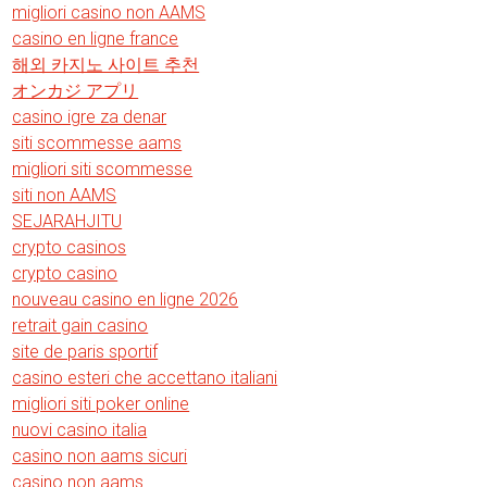
migliori casino non AAMS
casino en ligne france
해외 카지노 사이트 추천
オンカジ アプリ
casino igre za denar
siti scommesse aams
migliori siti scommesse
siti non AAMS
SEJARAHJITU
crypto casinos
crypto casino
nouveau casino en ligne 2026
retrait gain casino
site de paris sportif
casino esteri che accettano italiani
migliori siti poker online
nuovi casino italia
casino non aams sicuri
casino non aams