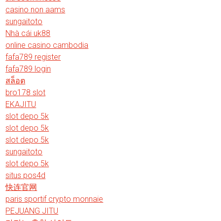
casino non aams
sungaitoto
Nhà cái uk88
online casino cambodia
fafa789 register
fafa789 login
สล็อต
bro178 slot
EKAJITU
slot depo 5k
slot depo 5k
slot depo 5k
sungaitoto
slot depo 5k
situs pos4d
快连官网
paris sportif crypto monnaie
PEJUANG JITU