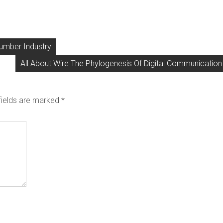
umber Industry
All About Wire The Phylogenesis Of Digital Communication
fields are marked
*