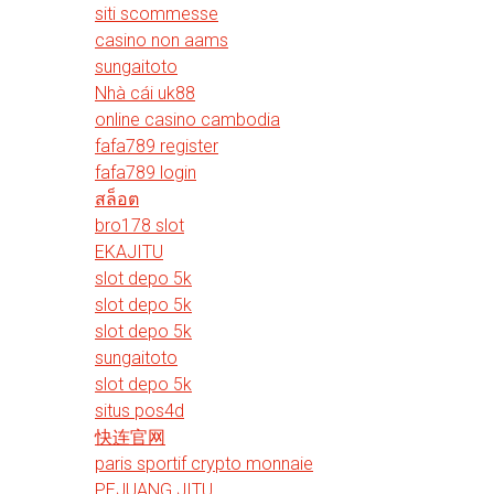
siti scommesse
casino non aams
sungaitoto
Nhà cái uk88
online casino cambodia
fafa789 register
fafa789 login
สล็อต
bro178 slot
EKAJITU
slot depo 5k
slot depo 5k
slot depo 5k
sungaitoto
slot depo 5k
situs pos4d
快连官网
paris sportif crypto monnaie
PEJUANG JITU