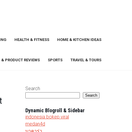
ING
HEALTH & FITNESS
HOME & KITCHEN IDEAS
 & PRODUCT REVIEWS
SPORTS
TRAVEL & TOURS
Search
Search
t
Dynamic Blogroll & Sidebar
indonesia bokep viral
medan4d
บาคาร่า