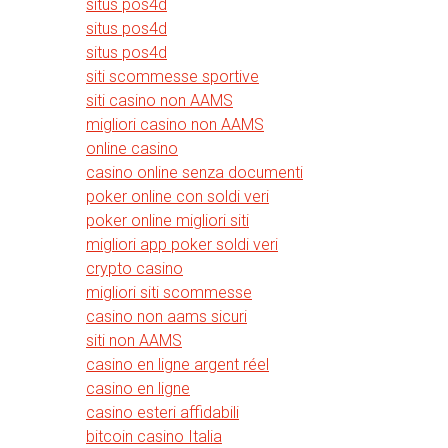
situs pos4d
situs pos4d
situs pos4d
siti scommesse sportive
siti casino non AAMS
migliori casino non AAMS
online casino
casino online senza documenti
poker online con soldi veri
poker online migliori siti
migliori app poker soldi veri
crypto casino
migliori siti scommesse
casino non aams sicuri
siti non AAMS
casino en ligne argent réel
casino en ligne
casino esteri affidabili
bitcoin casino Italia