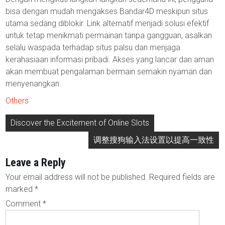
bisa dengan mudah mengakses Bandar4D meskipun situs
utama sedang diblokir. Link alternatif menjadi solusi efektif
untuk tetap menikmati permainan tanpa gangguan, asalkan
selalu waspada terhadap situs palsu dan menjaga
kerahasiaan informasi pribadi. Akses yang lancar dan aman
akan membuat pengalaman bermain semakin nyaman dan
menyenangkan.
Others
Post
Discover the Excitement of Online Slots
navigation
调整搜狗输入法设置以提高一致性
Leave a Reply
Your email address will not be published.
Required fields are
marked
*
Comment
*