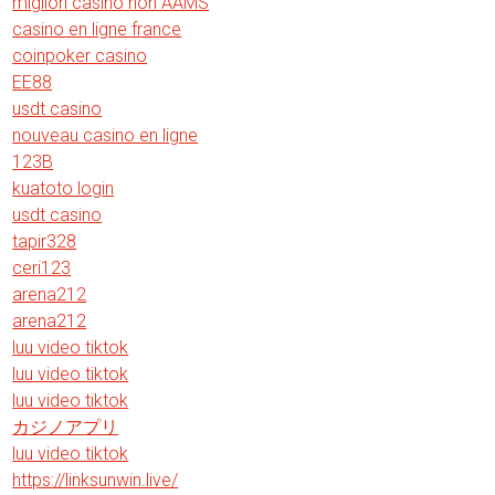
migliori casino non AAMS
casino en ligne france
coinpoker casino
EE88
usdt casino
nouveau casino en ligne
123B
kuatoto login
usdt casino
tapir328
ceri123
arena212
arena212
luu video tiktok
luu video tiktok
luu video tiktok
カジノアプリ
luu video tiktok
https://linksunwin.live/