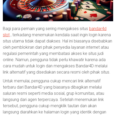
Bagi para pemain yang sering mengakses situs
bandar4d
slot
, terkadang menemukan kendala saat ingin login karena
situs utama tidak dapat diakses. Hal ini biasanya disebabkan
oleh pemblokiran dari pihak penyedia layanan internet atau
regulasi pemerintah yang membatasi akses ke situs judi
online. Namun, pengguna tidak perlu khawatir karena ada
cara mudah untuk login dan mengakses Bandar4D melalui
link alternatif yang disediakan secara resmi oleh pihak situs.
Untuk memulai, pengguna cukup mencari link alternatif
terbaru dari Bandar4D yang biasanya dibagikan melalui
saluran resmi seperti media sosial, grup komunitas, atau
langsung dari agen terpercaya. Setelah menemukan link
tersebut, pengguna cukup mengklik tautan dan akan
langsung diarahkan ke halaman login yang identik dengan