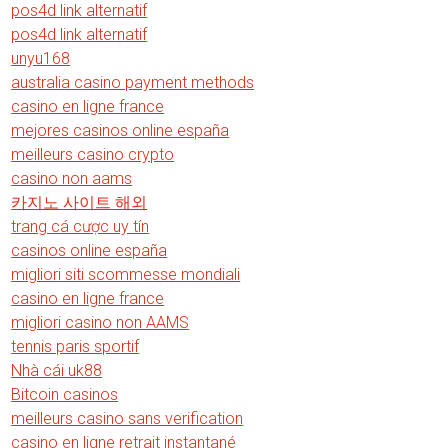
pos4d link alternatif
pos4d link alternatif
unyu168
australia casino payment methods
casino en ligne france
mejores casinos online españa
meilleurs casino crypto
casino non aams
카지노 사이트 해외
trang cá cược uy tín
casinos online españa
migliori siti scommesse mondiali
casino en ligne france
migliori casino non AAMS
tennis paris sportif
Nhà cái uk88
Bitcoin casinos
meilleurs casino sans verification
casino en ligne retrait instantané