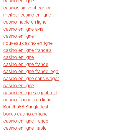
casino en ligne
casinos sin verificación
meilleur casino en ligne
casino fiable en ligne
casino en ligne avis
casino en ligne
nouveau casino en ligne
casino en ligne francais
casino en ligne
casino en ligne france
casino en ligne france légal
casino en ligne sans wager
casino en ligne
casino en ligne argent réel
casino francais en ligne
Bondhu88 Bangladesh
bonus casino en ligne
casino en ligne france
casino en ligne fiable