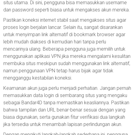
situs utama. Di sini, pengguna bisa memasukkan username
dan password seperti biasa untuk mengakses akun mereka.
Pastikan koneksi internet stabil saat mengakses situs agar
proses login berjalan lancar. Selain itu, sangat disarankan
untuk menyimpan link alternatif di bookmark browser agar
lebih mudah diakses di kemudian hari tanpa perlu
mencarinya ulang. Beberapa pengguna juga memilih untuk
menggunakan aplikasi VPN jika mereka mengalami kesulitan
membuka situs meskipun sudah menggunakan link alternatif,
namun penggunaan VPN tetap harus bijak agar tidak
mengganggu kestabilan koneksi.
Keamanan akun juga perlu menjadi perhatian. Jangan pernah
memasukkan data login di sembarang situs yang mengaku
sebagai Bandar4D tanpa memastikan keasliannya. Pastikan
bahwa tampilan dan URL benar-benar sesuai dengan yang
biasa digunakan, serta gunakan fitur verifikasi dua langkah
jika tersedia untuk menambah lapisan perlindungan akun.
Dengan mengikuti langkah-langkah sederhana ini, pengguna