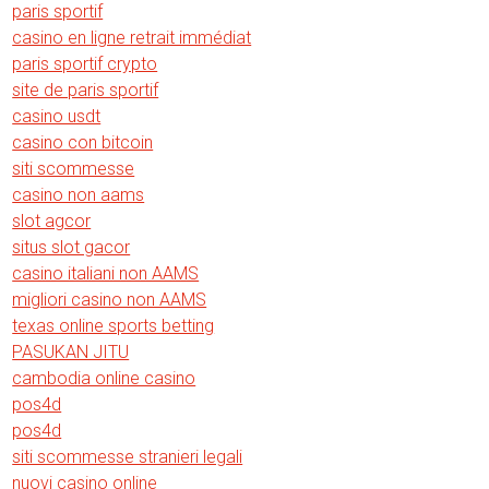
paris sportif
casino en ligne retrait immédiat
paris sportif crypto
site de paris sportif
casino usdt
casino con bitcoin
siti scommesse
casino non aams
slot agcor
situs slot gacor
casino italiani non AAMS
migliori casino non AAMS
texas online sports betting
PASUKAN JITU
cambodia online casino
pos4d
pos4d
siti scommesse stranieri legali
nuovi casino online