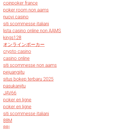
coinpoker france
poker room non aams
nuovi casino
siti scommesse italiani
lista casino online non AAMS
kings128
オンラインポーカー
crypto casino
casino online
siti scommesse non aams
pejuangjitu
situs bokep terbaru 2025
pasukanjitu
JAV66
poker en ligne
poker en ligne
siti scommesse italiani
88M
88I