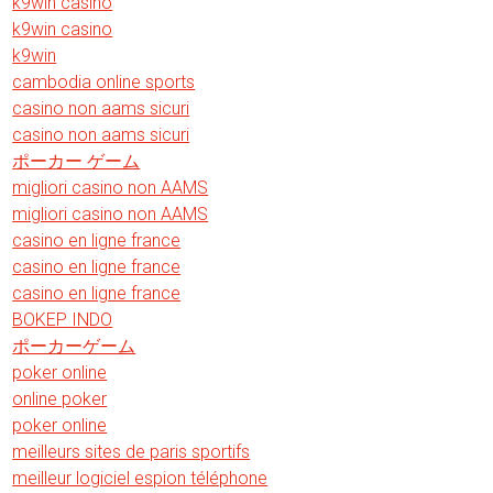
k9win casino
k9win casino
k9win
cambodia online sports
casino non aams sicuri
casino non aams sicuri
ポーカー ゲーム
migliori casino non AAMS
migliori casino non AAMS
casino en ligne france
casino en ligne france
casino en ligne france
BOKEP INDO
ポーカーゲーム
poker online
online poker
poker online
meilleurs sites de paris sportifs
meilleur logiciel espion téléphone