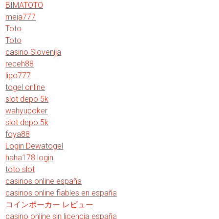
BIMATOTO
meja777
Toto
Toto
casino Slovenija
receh88
lipo777
togel online
slot depo 5k
wahyupoker
slot depo 5k
foya88
Login Dewatogel
haha178 login
toto slot
casinos online españa
casinos online fiables en españa
コインポーカー レビュー
casino online sin licencia españa