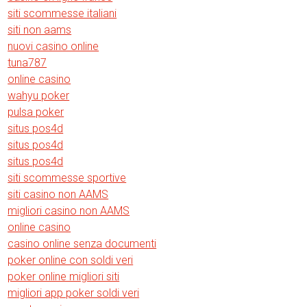
siti scommesse italiani
siti non aams
nuovi casino online
tuna787
online casino
wahyu poker
pulsa poker
situs pos4d
situs pos4d
situs pos4d
siti scommesse sportive
siti casino non AAMS
migliori casino non AAMS
online casino
casino online senza documenti
poker online con soldi veri
poker online migliori siti
migliori app poker soldi veri