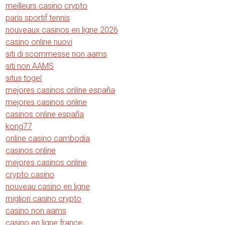
meilleurs casino crypto
paris sportif tennis
nouveaux casinos en ligne 2026
casino online nuovi
siti di scommesse non aams
siti non AAMS
situs togel
mejores casinos online españa
mejores casinos online
casinos online españa
kong77
online casino cambodia
casinos online
mejores casinos online
crypto casino
nouveau casino en ligne
migliori casino crypto
casino non aams
casino en ligne france