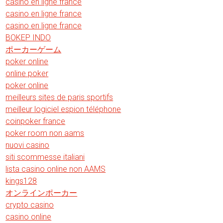
casino en ligne france
casino en ligne france
casino en ligne france
BOKEP INDO
ポーカーゲーム
poker online
online poker
poker online
meilleurs sites de paris sportifs
meilleur logiciel espion téléphone
coinpoker france
poker room non aams
nuovi casino
siti scommesse italiani
lista casino online non AAMS
kings128
オンラインポーカー
crypto casino
casino online