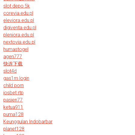
slot depo 5k
corevia.edu.pl
eleviora.edu.pl
digiventa.edu.pl
pleniora.edu.pl
nextovia.edu.pl
humastogel
agen777
快连下载
slot4d
gas1m login
child porn
iosbet rtp
pasien77
ketua911
puma128
Keunggulan Indobarbar
planet128