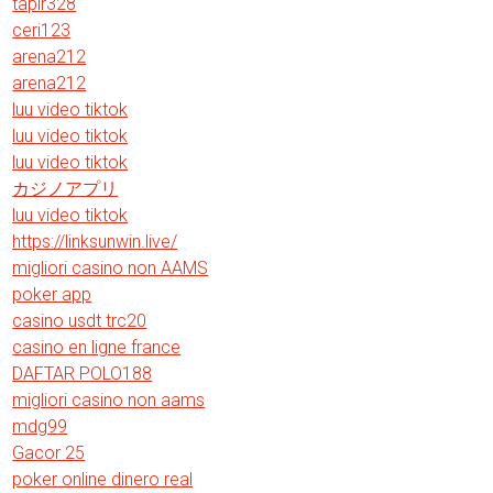
tapir328
ceri123
arena212
arena212
luu video tiktok
luu video tiktok
luu video tiktok
カジノアプリ
luu video tiktok
https://linksunwin.live/
migliori casino non AAMS
poker app
casino usdt trc20
casino en ligne france
DAFTAR POLO188
migliori casino non aams
mdg99
Gacor 25
poker online dinero real