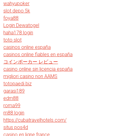
wahyupoker
slot depo 5k
foya88
Login Dewatogel
haha178 login
toto slot
casinos online españa
casinos online fiables en españa
コインポーカー レビュー
casino online sin licencia españa
migliori casino non AAMS
totopaedi.biz
garasi189
edm88
roma99
m88 login
https://cubatravelhotels.com/
situs pos4d
casino en ligne france