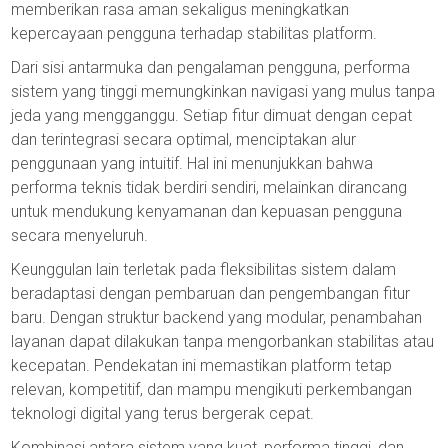
memberikan rasa aman sekaligus meningkatkan
kepercayaan pengguna terhadap stabilitas platform.
Dari sisi antarmuka dan pengalaman pengguna, performa
sistem yang tinggi memungkinkan navigasi yang mulus tanpa
jeda yang mengganggu. Setiap fitur dimuat dengan cepat
dan terintegrasi secara optimal, menciptakan alur
penggunaan yang intuitif. Hal ini menunjukkan bahwa
performa teknis tidak berdiri sendiri, melainkan dirancang
untuk mendukung kenyamanan dan kepuasan pengguna
secara menyeluruh.
Keunggulan lain terletak pada fleksibilitas sistem dalam
beradaptasi dengan pembaruan dan pengembangan fitur
baru. Dengan struktur backend yang modular, penambahan
layanan dapat dilakukan tanpa mengorbankan stabilitas atau
kecepatan. Pendekatan ini memastikan platform tetap
relevan, kompetitif, dan mampu mengikuti perkembangan
teknologi digital yang terus bergerak cepat.
Kombinasi antara sistem yang kuat, performa tinggi, dan