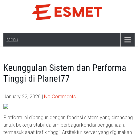
Skip
to
content
Menu
Keunggulan Sistem dan Performa
Tinggi di Planet77
January 22, 2026
|
No Comments
Platform ini dibangun dengan fondasi sistem yang dirancang
untuk bekerja stabil dalam berbagai kondisi penggunaan,
termasuk saat trafik tinggi. Arsitektur server yang digunakan