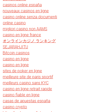
casinos online españa
nouveaux casinos en ligne
casino online senza documenti
online casino
migliori casino non AAMS
casino en ligne france
オンラインカジノ ランキング
SEJARAHJITU
Bitcoin casinos
casino en ligne
casino en ligne
sites de poker en ligne
meilleure site de paris sportif
meilleurs casino sans KYC
casino en ligne retrait rapide
casino fiable en ligne
casas de apuestas españa
casino crypto