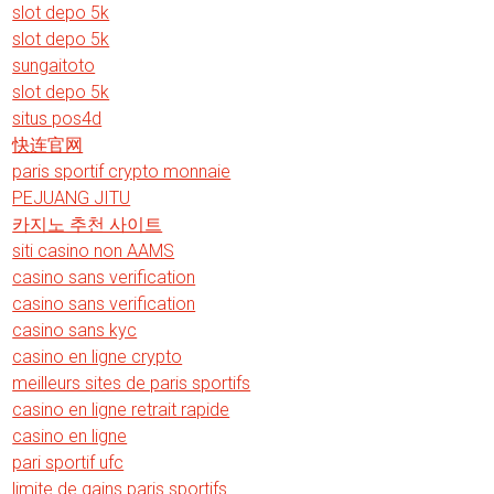
slot depo 5k
slot depo 5k
sungaitoto
slot depo 5k
situs pos4d
快连官网
paris sportif crypto monnaie
PEJUANG JITU
카지노 추천 사이트
siti casino non AAMS
casino sans verification
casino sans verification
casino sans kyc
casino en ligne crypto
meilleurs sites de paris sportifs
casino en ligne retrait rapide
casino en ligne
pari sportif ufc
limite de gains paris sportifs