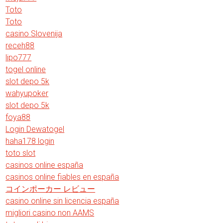
Toto
Toto
casino Slovenija
receh88
lipo777
togel online
slot depo 5k
wahyupoker
slot depo 5k
foya88
Login Dewatogel
haha178 login
toto slot
casinos online españa
casinos online fiables en españa
コインポーカー レビュー
casino online sin licencia españa
migliori casino non AAMS