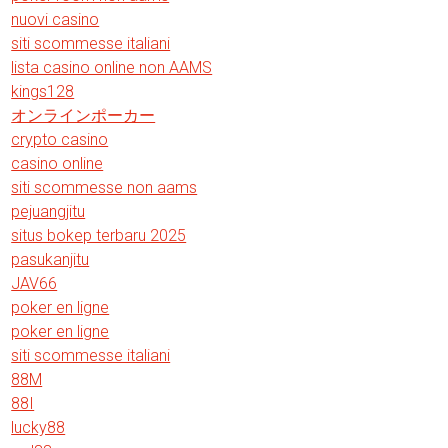
nuovi casino
siti scommesse italiani
lista casino online non AAMS
kings128
オンラインポーカー
crypto casino
casino online
siti scommesse non aams
pejuangjitu
situs bokep terbaru 2025
pasukanjitu
JAV66
poker en ligne
poker en ligne
siti scommesse italiani
88M
88I
lucky88