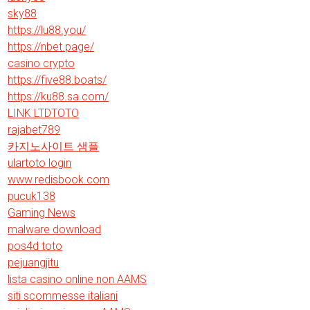
sky88
https://lu88.you/
https://nbet.page/
casino crypto
https://five88.boats/
https://ku88.sa.com/
LINK LTDTOTO
rajabet789
카지노사이트 샘플
ulartoto login
www.redisbook.com
pucuk138
Gaming News
malware download
pos4d toto
pejuangjitu
lista casino online non AAMS
siti scommesse italiani