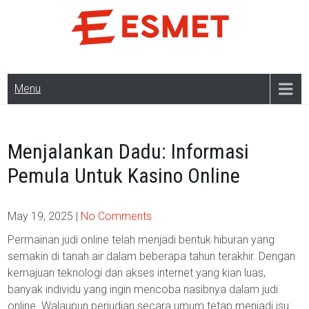
Skip
to
content
Menu
Menjalankan Dadu: Informasi
Pemula Untuk Kasino Online
May 19, 2025
|
No Comments
Permainan judi online telah menjadi bentuk hiburan yang
semakin di tanah air dalam beberapa tahun terakhir. Dengan
kemajuan teknologi dan akses internet yang kian luas,
banyak individu yang ingin mencoba nasibnya dalam judi
online. Walaupun perjudian secara umum tetap menjadi isu