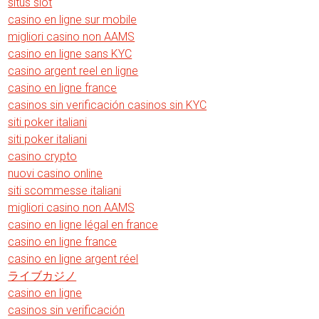
situs slot
casino en ligne sur mobile
migliori casino non AAMS
casino en ligne sans KYC
casino argent reel en ligne
casino en ligne france
casinos sin verificación casinos sin KYC
siti poker italiani
siti poker italiani
casino crypto
nuovi casino online
siti scommesse italiani
migliori casino non AAMS
casino en ligne légal en france
casino en ligne france
casino en ligne argent réel
ライブカジノ
casino en ligne
casinos sin verificación