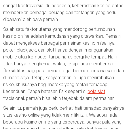
sangat kontroversial di Indonesia, keberadaan kasino online
memberikan berbagai peluang dan tantangan yang perlu
dipahami oleh para pemain.
Salah satu faktor utama yang mendorong pertumbuhan
kasino online adalah kemudahan yang ditawarkan. Pemain
dapat mengakses berbagai permainan kasino misalnya
poker, blackjack, dan slot hanya dengan menggunakan
mobile atau komputer tanpa harus pergi ke tempat. Hal ini
tidak hanya menghemat waktu, tetapi juga memberikan
fleksibilitas bagi para pemain agar bermain dimana saja dan
di mana saja. Tetapi, kenyamanan ini juga menimbulkan
risiko, khususnya bagi mereka yang rentan terhadap
kecanduan. Tanpa batasan fisik seperti di
bola slot
tradisional, pemain bisa lebih terjebak dalam permainan.
Selain itu, pemain juga perlu berhati-hati terhadap banyaknya
situs kasino online yang tidak memiliki izin. Walaupun ada
beberapa kasino online yang terpercaya, banyak pula yang
beroperasi, yang bisa menimbulkan risiko kehilangan uang