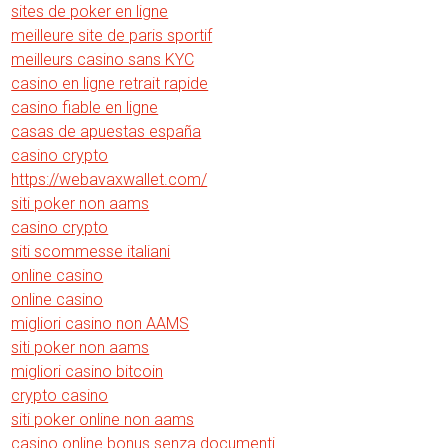
sites de poker en ligne
meilleure site de paris sportif
meilleurs casino sans KYC
casino en ligne retrait rapide
casino fiable en ligne
casas de apuestas españa
casino crypto
https://webavaxwallet.com/
siti poker non aams
casino crypto
siti scommesse italiani
online casino
online casino
migliori casino non AAMS
siti poker non aams
migliori casino bitcoin
crypto casino
siti poker online non aams
casino online bonus senza documenti