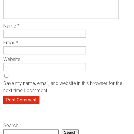
Name
*
Email
*
Website
Save my name, email, and website in this browser for the
next time I comment.
Search
Search