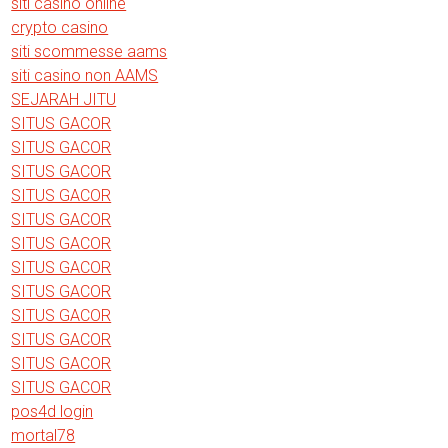
siti casino online
crypto casino
siti scommesse aams
siti casino non AAMS
SEJARAH JITU
SITUS GACOR
SITUS GACOR
SITUS GACOR
SITUS GACOR
SITUS GACOR
SITUS GACOR
SITUS GACOR
SITUS GACOR
SITUS GACOR
SITUS GACOR
SITUS GACOR
SITUS GACOR
pos4d login
mortal78