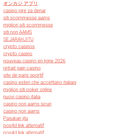
オンカジ アプリ
casino igre za denar
siti scommesse aams
migliori siti scommesse
siti non AAMS
SEJARAHJITU
crypto casinos
crypto casino
nouveau casino en ligne 2026
retrait gain casino
site de paris sportif
casino esteri che accettano italiani
migliori siti poker online
nuovi casino italia
casino non aams sicuri
casino non aams
Pasukan jitu
pos4d link alternatif
pos4d link alternatif