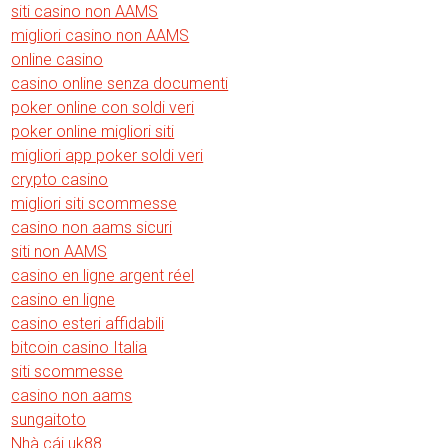
siti casino non AAMS
migliori casino non AAMS
online casino
casino online senza documenti
poker online con soldi veri
poker online migliori siti
migliori app poker soldi veri
crypto casino
migliori siti scommesse
casino non aams sicuri
siti non AAMS
casino en ligne argent réel
casino en ligne
casino esteri affidabili
bitcoin casino Italia
siti scommesse
casino non aams
sungaitoto
Nhà cái uk88