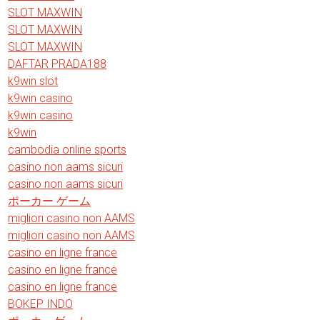
SLOT MAXWIN
SLOT MAXWIN
SLOT MAXWIN
DAFTAR PRADA188
k9win slot
k9win casino
k9win casino
k9win
cambodia online sports
casino non aams sicuri
casino non aams sicuri
ポーカー ゲーム
migliori casino non AAMS
migliori casino non AAMS
casino en ligne france
casino en ligne france
casino en ligne france
BOKEP INDO