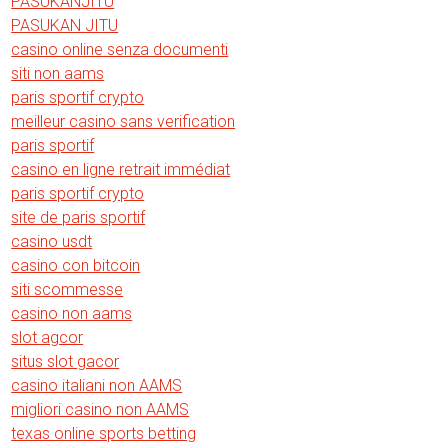
PASUKANJITU
PASUKAN JITU
casino online senza documenti
siti non aams
paris sportif crypto
meilleur casino sans verification
paris sportif
casino en ligne retrait immédiat
paris sportif crypto
site de paris sportif
casino usdt
casino con bitcoin
siti scommesse
casino non aams
slot agcor
situs slot gacor
casino italiani non AAMS
migliori casino non AAMS
texas online sports betting