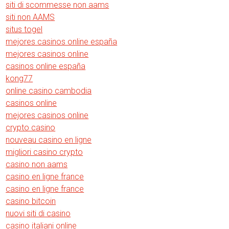
siti di scommesse non aams
siti non AAMS
situs togel
mejores casinos online españa
mejores casinos online
casinos online españa
kong77
online casino cambodia
casinos online
mejores casinos online
crypto casino
nouveau casino en ligne
migliori casino crypto
casino non aams
casino en ligne france
casino en ligne france
casino bitcoin
nuovi siti di casino
casino italiani online