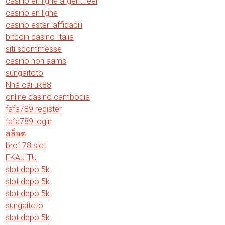
casino en ligne argent réel
casino en ligne
casino esteri affidabili
bitcoin casino Italia
siti scommesse
casino non aams
sungaitoto
Nhà cái uk88
online casino cambodia
fafa789 register
fafa789 login
สล็อต
bro178 slot
EKAJITU
slot depo 5k
slot depo 5k
slot depo 5k
sungaitoto
slot depo 5k