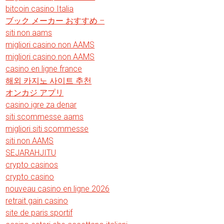
bitcoin casino Italia
ブック メーカー おすすめ –
siti non aams
migliori casino non AAMS
migliori casino non AAMS
casino en ligne france
해외 카지노 사이트 추천
オンカジ アプリ
casino igre za denar
siti scommesse aams
migliori siti scommesse
siti non AAMS
SEJARAHJITU
crypto casinos
crypto casino
nouveau casino en ligne 2026
retrait gain casino
site de paris sportif