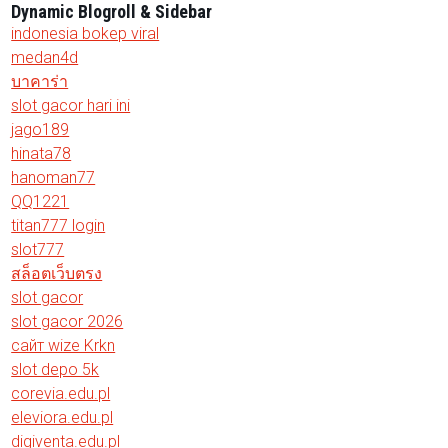
Dynamic Blogroll & Sidebar
indonesia bokep viral
medan4d
บาคาร่า
slot gacor hari ini
jago189
hinata78
hanoman77
QQ1221
titan777 login
slot777
สล็อตเว็บตรง
slot gacor
slot gacor 2026
сайт wize Krkn
slot depo 5k
corevia.edu.pl
eleviora.edu.pl
digiventa.edu.pl