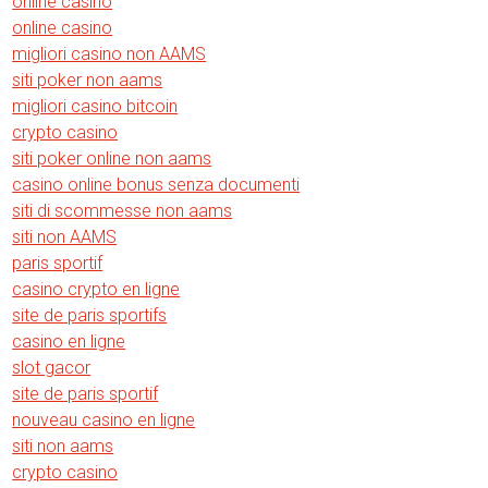
online casino
online casino
migliori casino non AAMS
siti poker non aams
migliori casino bitcoin
crypto casino
siti poker online non aams
casino online bonus senza documenti
siti di scommesse non aams
siti non AAMS
paris sportif
casino crypto en ligne
site de paris sportifs
casino en ligne
slot gacor
site de paris sportif
nouveau casino en ligne
siti non aams
crypto casino