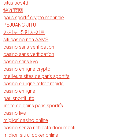
situs pos4d
快连官网
paris sportif crypto monnaie
PEJUANG JITU
카지노 추천 사이트
siti casino non AAMS
casino sans verification
casino sans verification
casino sans kyc
casino en ligne crypto
meilleurs sites de paris sportifs
casino en ligne retrait rapide
casino en ligne
pari sportif ufc
limite de gains paris sportifs
casino live
migliori casino online
casino senza richiesta documenti
migliori siti di poker online