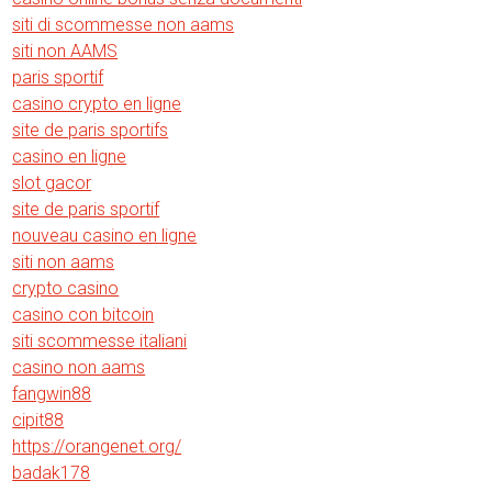
siti di scommesse non aams
siti non AAMS
paris sportif
casino crypto en ligne
site de paris sportifs
casino en ligne
slot gacor
site de paris sportif
nouveau casino en ligne
siti non aams
crypto casino
casino con bitcoin
siti scommesse italiani
casino non aams
fangwin88
cipit88
https://orangenet.org/
badak178