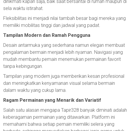
dinikmati kapan saja, baik saat bersantai di rumah maupun di
sela waktu istirahat.
Fleksibilitas ini menjadi nilai tambah besar bagi mereka yang
memiliki mobilitas tinggi dan jadwal yang padat.
Tampilan Modern dan Ramah Pengguna
Desain antarmuka yang sederhana namun elegan membuat
pengalaman bermain menjadi lebih nyaman. Navigasi yang
mudah membantu pemain menemukan permainan favorit
tanpa kebingungan.
Tampilan yang modern juga memberikan kesan profesional
dan meningkatkan kenyamanan visual selama bermain
dalam waktu yang cukup lama.
Ragam Permainan yang Menarik dan Variatif
Salah satu alasan mengapa Tapir328 banyak diminati adalah
keberagaman permainan yang ditawarkan. Platform ini
memahami bahwa setiap pemain memiliki selera yang