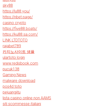
sky88
https://lu88.you/
https://nbet.page/
casino crypto
https://five88.boats/
https://ku88.sa.com/
LINK LTDTOTO
rajabet789
카지노사이트 샘플
ulartoto login
www.redisbook.com
pucuk138
Gaming News
malware download
pos4d toto
pejuangjitu
lista casino online non AAMS
siti scommesse italiani