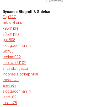
Dynamic Blogroll & Sidebar
Tajir777
link slot qris
k9win pkr
k9win pak
gbk808
slot gacor hari ini
Slot88
techno002
helloworld102
situs slot gacor
indonesia bokep viral
medan4d
บาคาร่า
slot gacor hari ini
jago189
hinata78