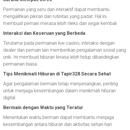
Permainan yang seru dan interaktif dapat membantu
mengalihkan pikiran dari rutinitas yang padat. Hal ini
membuat pemain merasa lebih rileks dan segar kembali.
Interaksi dan Keseruan yang Berbeda
Terutama pada permainan live casino, interaksi dengan
dealer dan pemain lain memberikan pengalaman sosial yang
unik. Ini membuat hiburan terasa lebih hidup dibandingkan
permainan biasa.
Tips Menikmati Hiburan di Tapir328 Secara Sehat
Agar pengalaman bermain tetap menyenangkan, penting
untuk menjaga keseimbangan dalam menikmati hiburan
digital.
Bermain dengan Waktu yang Teratur
Menentukan waktu bermain dapat membantu menjaga
keseimbangan antara hiburan dan aktivitas sehari-hari.