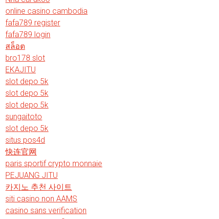
online casino cambodia
fafa789 register
fafa789 login
สล็อต
bro178 slot
EKAJITU
slot depo 5k
slot depo 5k
slot depo 5k
sungaitoto
slot depo 5k
situs pos4d
快连官网
paris sportif crypto monnaie
PEJUANG JITU
카지노 추천 사이트
siti casino non AAMS
casino sans verification