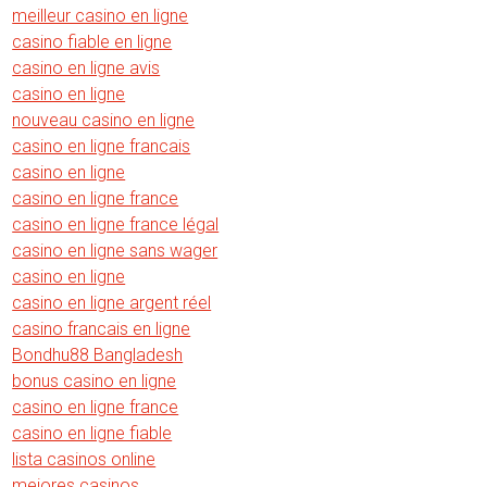
meilleur casino en ligne
casino fiable en ligne
casino en ligne avis
casino en ligne
nouveau casino en ligne
casino en ligne francais
casino en ligne
casino en ligne france
casino en ligne france légal
casino en ligne sans wager
casino en ligne
casino en ligne argent réel
casino francais en ligne
Bondhu88 Bangladesh
bonus casino en ligne
casino en ligne france
casino en ligne fiable
lista casinos online
mejores casinos