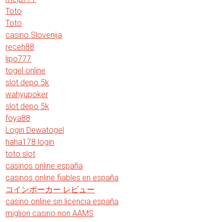
Toto
Toto
casino Slovenija
receh88
lipo777
togel online
slot depo 5k
wahyupoker
slot depo 5k
foya88
Login Dewatogel
haha178 login
toto slot
casinos online españa
casinos online fiables en españa
コインポーカー レビュー
casino online sin licencia españa
migliori casino non AAMS