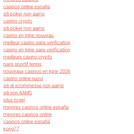
casinos online españa
siti poker non aams
casino crypto
siti poker non aams
casino en ligne nouveau
meilleur casino sans verification
casino en ligne sans verification
meilleurs casino crypto
paris sportif tennis
nouveaux casinos en ligne 2026
casino online nuovi
siti di scommesse non aams
siti non AAMS
situs togel
mejores casinos online españa
mejores casinos online
casinos online españa
kong77