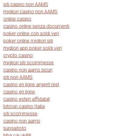
siti casino non AAMS
migliori casino non AAMS
online casino
casino online senza documenti
poker online con soldi veri
poker online migliori siti
migliori app poker soldi veri
crypto casino
migliori siti scommesse
casino non aams sicuri
siti non AAMS
casino en ligne argent réel
casino en ligne
casino esteri affidabili
bitcoin casino Italia
siti scommesse
casino non aams
sungaitoto
Nhà cái uk88