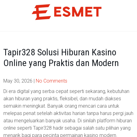
Skip
to
content
Tapir328 Solusi Hiburan Kasino
Online yang Praktis dan Modern
May 30, 2026
|
No Comments
Di era digital yang serba cepat seperti sekarang, kebutuhan
akan hiburan yang praktis, fleksibel, dan mudah diakses
semakin meningkat. Banyak orang mencari cara untuk
melepas penat setelah aktivitas harian tanpa harus pergi jauh
atau mengeluarkan banyak usaha. Di sinilah platform hiburan
online seperti Tapir328 hadir sebagai salah satu pilihan yang
menarik bagi para pecinta permainan kasino modern.