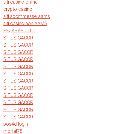
siti casino online
crypto casino
siti scommesse aams
siti casino non AAMS
SEJARAH JITU
SITUS GACOR
SITUS GACOR
SITUS GACOR
SITUS GACOR
SITUS GACOR
SITUS GACOR
SITUS GACOR
SITUS GACOR
SITUS GACOR
SITUS GACOR
SITUS GACOR
SITUS GACOR
pos4d login
mortal78