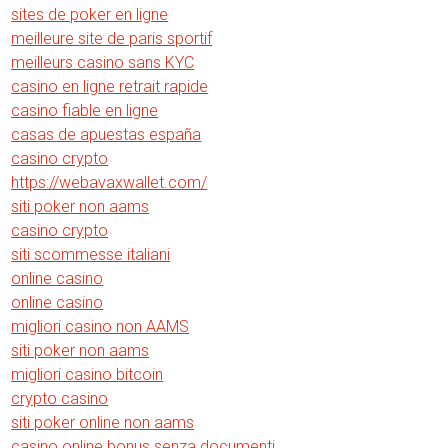
sites de poker en ligne
meilleure site de paris sportif
meilleurs casino sans KYC
casino en ligne retrait rapide
casino fiable en ligne
casas de apuestas españa
casino crypto
https://webavaxwallet.com/
siti poker non aams
casino crypto
siti scommesse italiani
online casino
online casino
migliori casino non AAMS
siti poker non aams
migliori casino bitcoin
crypto casino
siti poker online non aams
casino online bonus senza documenti