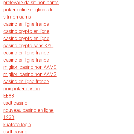
prelevare da siti non aams
poker online migliori siti
siti non aams
casino en ligne france
casino crypto en ligne
casino crypto en ligne
casino crypto sans KYC
casino en ligne france
casino en ligne france
migliori casino non AAMS
migliori casino non AAMS
casino en ligne france
coinpoker casino
EE88
usdt casino
nouveau casino en ligne
123B
kuatoto login
usdt casino