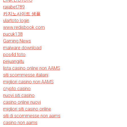
LINK LTDTOTO
rajabet789
카지노사이트 샘플
ulartoto login
www.redisbook.com
pucuk138
Gaming News
malware download
pos4d toto
pejuangjitu
lista casino online non AAMS
siti scommesse italiani
migliori casino non AAMS
crypto casino
nuovi siti casino
casino online nuovi
migliori siti casino online
siti di scommesse non aams
casino non aams