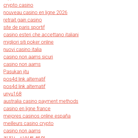
crypto casino
nouveau casino en ligne 2026
retrait gain casino
site de paris sportif
casino esteri che accettano italiani
migliori siti poker online
nuovi casino italia
casino non aams sicuri
casino non aams
Pasukan jitu
pos4d link alternatif
pos4d link alternatif
unyu168
australia casino payment methods
casino en ligne france
mejores casinos online españa
meilleurs casino crypto
casino non aams