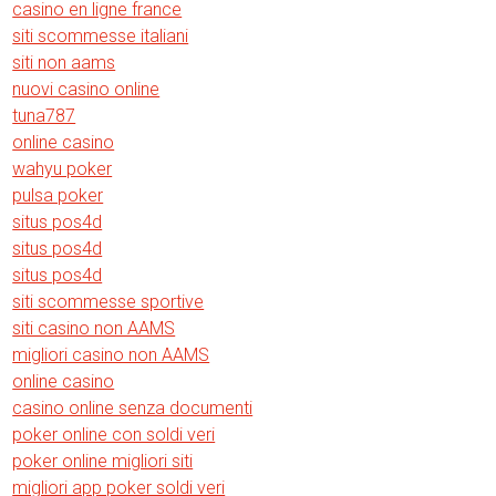
casino en ligne france
siti scommesse italiani
siti non aams
nuovi casino online
tuna787
online casino
wahyu poker
pulsa poker
situs pos4d
situs pos4d
situs pos4d
siti scommesse sportive
siti casino non AAMS
migliori casino non AAMS
online casino
casino online senza documenti
poker online con soldi veri
poker online migliori siti
migliori app poker soldi veri