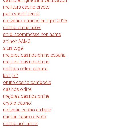
casino en ligne sans verification
meilleurs casino crypto
paris sportif tennis
nouveaux casinos en ligne 2026
casino online nuovi
siti di scommesse non aams
siti non AAMS
situs togel
mejores casinos online españa
mejores casinos online
casinos online españa
kong77
online casino cambodia
casinos online
mejores casinos online
crypto casino
nouveau casino en ligne
migliori casino crypto
casino non aams