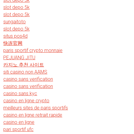
slot depo 5k
slot depo 5k
slot depo 5k
sungaitoto
slot depo 5k
situs pos4d
快连官网
paris sportif crypto monnaie
PEJUANG JITU
카지노 추천 사이트
siti casino non AAMS
casino sans verification
casino sans verification
casino sans kyc
casino en ligne crypto
meilleurs sites de paris sportifs
casino en ligne retrait rapide
casino en ligne
pari sportif ufc