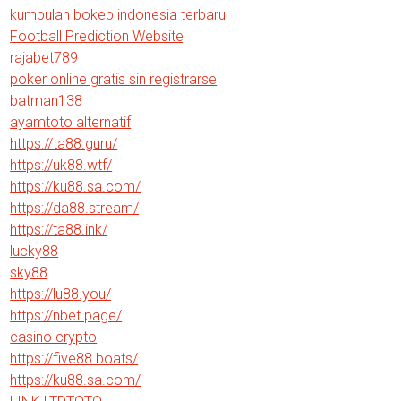
kumpulan bokep indonesia terbaru
Football Prediction Website
rajabet789
poker online gratis sin registrarse
batman138
ayamtoto alternatif
https://ta88.guru/
https://uk88.wtf/
https://ku88.sa.com/
https://da88.stream/
https://ta88.ink/
lucky88
sky88
https://lu88.you/
https://nbet.page/
casino crypto
https://five88.boats/
https://ku88.sa.com/