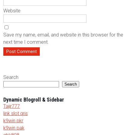
Website
Save my name, email, and website in this browser for the
next time I comment.
Search
Search
Dynamic Blogroll & Sidebar
Tajir777
link slot qris
k9win pkr
k9win pak