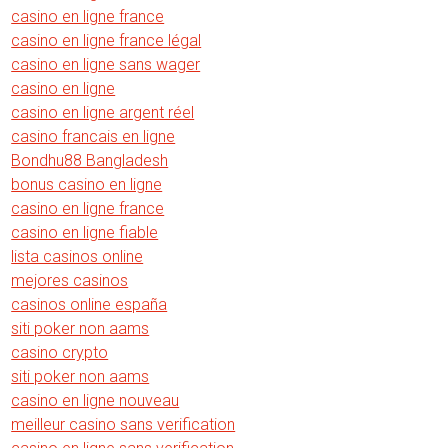
casino en ligne france
casino en ligne france légal
casino en ligne sans wager
casino en ligne
casino en ligne argent réel
casino francais en ligne
Bondhu88 Bangladesh
bonus casino en ligne
casino en ligne france
casino en ligne fiable
lista casinos online
mejores casinos
casinos online españa
siti poker non aams
casino crypto
siti poker non aams
casino en ligne nouveau
meilleur casino sans verification