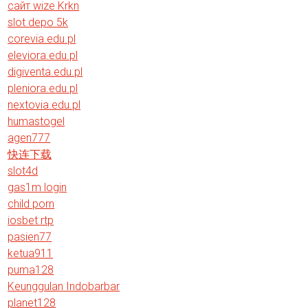
сайт wize Krkn
slot depo 5k
corevia.edu.pl
eleviora.edu.pl
digiventa.edu.pl
pleniora.edu.pl
nextovia.edu.pl
humastogel
agen777
快连下载
slot4d
gas1m login
child porn
iosbet rtp
pasien77
ketua911
puma128
Keunggulan Indobarbar
planet128