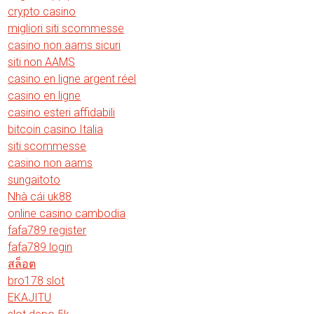
crypto casino
migliori siti scommesse
casino non aams sicuri
siti non AAMS
casino en ligne argent réel
casino en ligne
casino esteri affidabili
bitcoin casino Italia
siti scommesse
casino non aams
sungaitoto
Nhà cái uk88
online casino cambodia
fafa789 register
fafa789 login
สล็อต
bro178 slot
EKAJITU