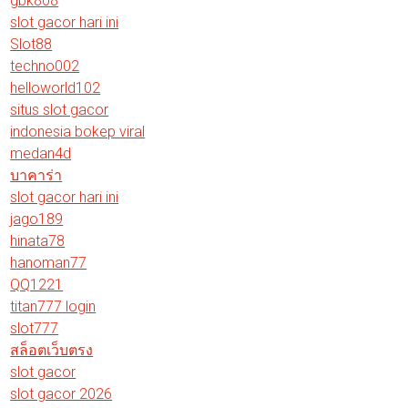
gbk808
slot gacor hari ini
Slot88
techno002
helloworld102
situs slot gacor
indonesia bokep viral
medan4d
บาคาร่า
slot gacor hari ini
jago189
hinata78
hanoman77
QQ1221
titan777 login
slot777
สล็อตเว็บตรง
slot gacor
slot gacor 2026