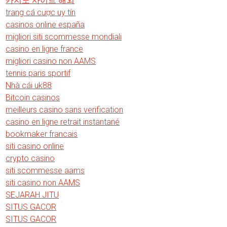
카지노 사이트 해외
trang cá cược uy tín
casinos online españa
migliori siti scommesse mondiali
casino en ligne france
migliori casino non AAMS
tennis paris sportif
Nhà cái uk88
Bitcoin casinos
meilleurs casino sans verification
casino en ligne retrait instantané
bookmaker francais
siti casino online
crypto casino
siti scommesse aams
siti casino non AAMS
SEJARAH JITU
SITUS GACOR
SITUS GACOR