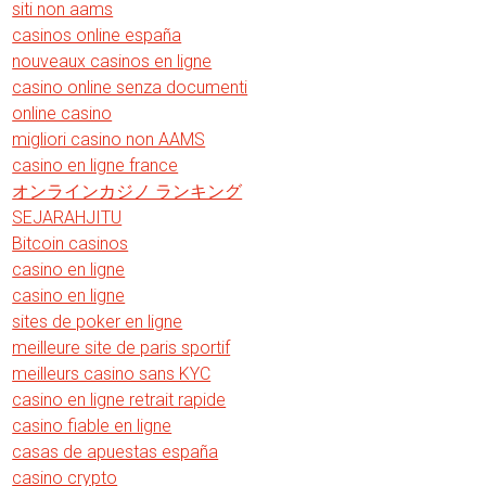
siti non aams
casinos online españa
nouveaux casinos en ligne
casino online senza documenti
online casino
migliori casino non AAMS
casino en ligne france
オンラインカジノ ランキング
SEJARAHJITU
Bitcoin casinos
casino en ligne
casino en ligne
sites de poker en ligne
meilleure site de paris sportif
meilleurs casino sans KYC
casino en ligne retrait rapide
casino fiable en ligne
casas de apuestas españa
casino crypto