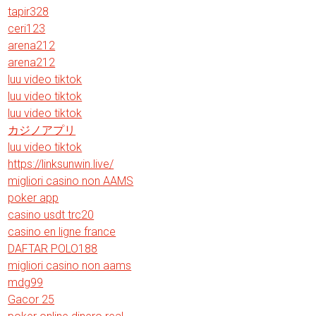
tapir328
ceri123
arena212
arena212
luu video tiktok
luu video tiktok
luu video tiktok
カジノアプリ
luu video tiktok
https://linksunwin.live/
migliori casino non AAMS
poker app
casino usdt trc20
casino en ligne france
DAFTAR POLO188
migliori casino non aams
mdg99
Gacor 25