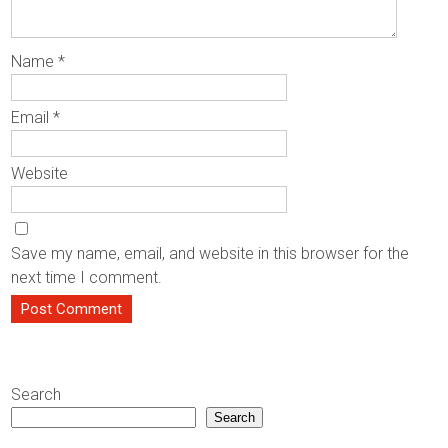
Name
*
Email
*
Website
Save my name, email, and website in this browser for the
next time I comment.
Search
Search