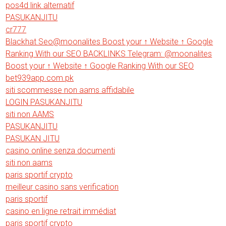
pos4d link alternatif
PASUKANJITU
cr777
Blackhat Seo@moonalites Boost your ↑ Website ↑ Google
Ranking With our SEO BACKLINKS Telegram: @moonalites
Boost your ↑ Website ↑ Google Ranking With our SEO
bet939app.com.pk
siti scommesse non aams affidabile
LOGIN PASUKANJITU
siti non AAMS
PASUKANJITU
PASUKAN JITU
casino online senza documenti
siti non aams
paris sportif crypto
meilleur casino sans verification
paris sportif
casino en ligne retrait immédiat
paris sportif crypto