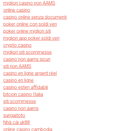
migliori casino non AAMS
online casino
casino online senza documenti
poker online con soldi veri
poker online migliori siti
migliori app poker soldi veri
crypto casino
migliori siti scommesse
casino non aams sicuri
siti non AAMS
casino en ligne argent réel
casino en ligne
casino esteri affidabili
bitcoin casino Italia
siti scommesse
casino non aams
sungaitoto
Nhà cái uk88
online casino cambodia