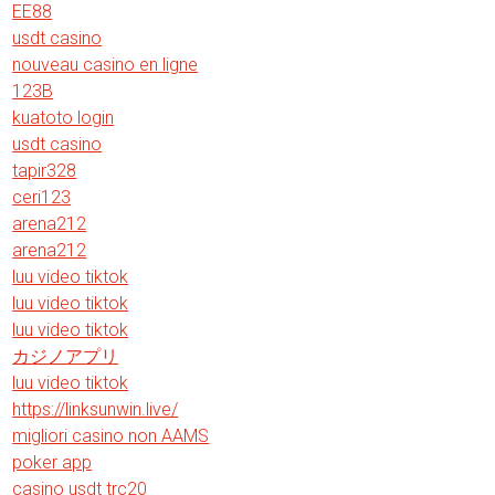
EE88
usdt casino
nouveau casino en ligne
123B
kuatoto login
usdt casino
tapir328
ceri123
arena212
arena212
luu video tiktok
luu video tiktok
luu video tiktok
カジノアプリ
luu video tiktok
https://linksunwin.live/
migliori casino non AAMS
poker app
casino usdt trc20