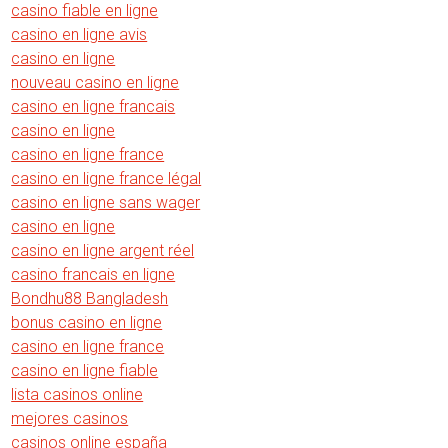
casino fiable en ligne
casino en ligne avis
casino en ligne
nouveau casino en ligne
casino en ligne francais
casino en ligne
casino en ligne france
casino en ligne france légal
casino en ligne sans wager
casino en ligne
casino en ligne argent réel
casino francais en ligne
Bondhu88 Bangladesh
bonus casino en ligne
casino en ligne france
casino en ligne fiable
lista casinos online
mejores casinos
casinos online españa