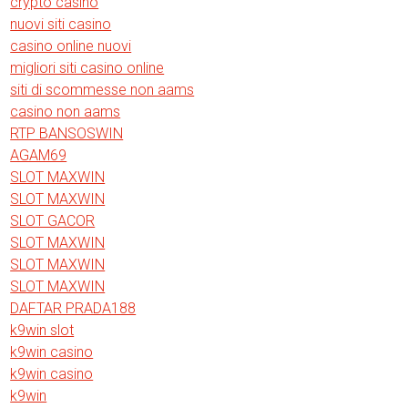
crypto casino
nuovi siti casino
casino online nuovi
migliori siti casino online
siti di scommesse non aams
casino non aams
RTP BANSOSWIN
AGAM69
SLOT MAXWIN
SLOT MAXWIN
SLOT GACOR
SLOT MAXWIN
SLOT MAXWIN
SLOT MAXWIN
DAFTAR PRADA188
k9win slot
k9win casino
k9win casino
k9win