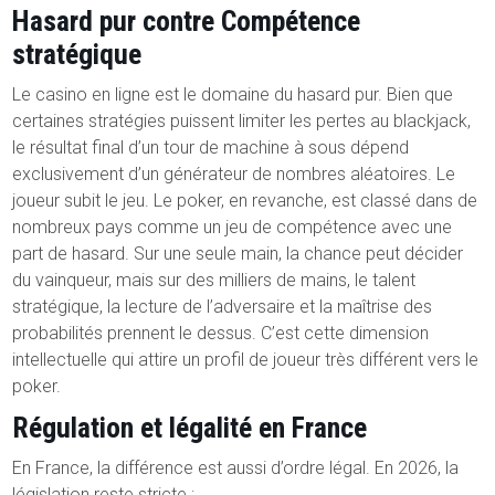
Hasard pur contre Compétence
stratégique
Le casino en ligne est le domaine du hasard pur. Bien que
certaines stratégies puissent limiter les pertes au blackjack,
le résultat final d’un tour de machine à sous dépend
exclusivement d’un générateur de nombres aléatoires. Le
joueur subit le jeu. Le poker, en revanche, est classé dans de
nombreux pays comme un jeu de compétence avec une
part de hasard. Sur une seule main, la chance peut décider
du vainqueur, mais sur des milliers de mains, le talent
stratégique, la lecture de l’adversaire et la maîtrise des
probabilités prennent le dessus. C’est cette dimension
intellectuelle qui attire un profil de joueur très différent vers le
poker.
Régulation et légalité en France
En France, la différence est aussi d’ordre légal. En 2026, la
législation reste stricte :