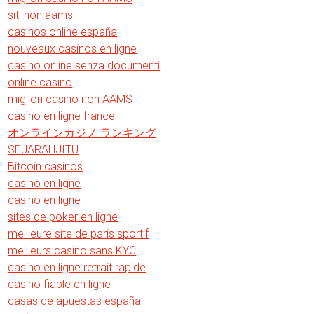
siti non aams
casinos online españa
nouveaux casinos en ligne
casino online senza documenti
online casino
migliori casino non AAMS
casino en ligne france
オンラインカジノ ランキング
SEJARAHJITU
Bitcoin casinos
casino en ligne
casino en ligne
sites de poker en ligne
meilleure site de paris sportif
meilleurs casino sans KYC
casino en ligne retrait rapide
casino fiable en ligne
casas de apuestas españa