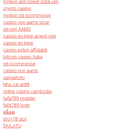
migliori app poker soldi veri
crypto casino
migliori siti scommesse
casino non aams sicuri
siti non AAMS
casino en ligne argent réel
casino en ligne
casino esteri affidabili
bitcoin casino Italia
siti scommesse
casino non aams
sungaitoto
Nhà cái uk88
online casino cambodia
fafa789 register
fafa789 login
สล็อต
bro178 slot
EKAJITU