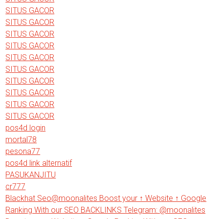
SITUS GACOR
SITUS GACOR
SITUS GACOR
SITUS GACOR
SITUS GACOR
SITUS GACOR
SITUS GACOR
SITUS GACOR
SITUS GACOR
SITUS GACOR
pos4d login
mortal78
pesona77
pos4d link alternatif
PASUKANJITU
cr777
Blackhat Seo@moonalites Boost your ↑ Website ↑ Google
Ranking With our SEO BACKLINKS Telegram: @moonalites