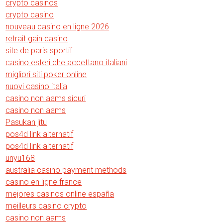
crypto casinos
crypto casino
nouveau casino en ligne 2026
retrait gain casino
site de paris sportif
casino esteri che accettano italiani
migliori siti poker online
nuovi casino italia
casino non aams sicuri
casino non aams
Pasukan jitu
pos4d link alternatif
pos4d link alternatif
unyu168
australia casino payment methods
casino en ligne france
mejores casinos online españa
meilleurs casino crypto
casino non aams