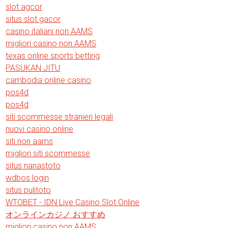
slot agcor
situs slot gacor
casino italiani non AAMS
migliori casino non AAMS
texas online sports betting
PASUKAN JITU
cambodia online casino
pos4d
pos4d
siti scommesse stranieri legali
nuovi casino online
siti non aams
migliori siti scommesse
situs nanastoto
wdbos login
situs pulitoto
WTOBET - IDN Live Casino Slot Online
オンラインカジノ おすすめ
migliori casino non AAMS