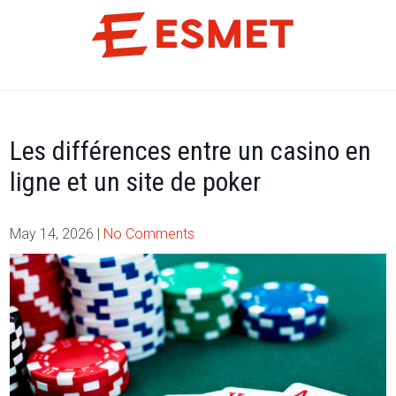
Skip
to
content
Les différences entre un casino en
ligne et un site de poker
May 14, 2026
|
No Comments