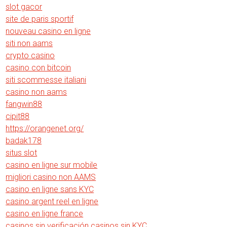
slot gacor
site de paris sportif
nouveau casino en ligne
siti non aams
crypto casino
casino con bitcoin
siti scommesse italiani
casino non aams
fangwin88
cipit88
https://orangenet.org/
badak178
situs slot
casino en ligne sur mobile
migliori casino non AAMS
casino en ligne sans KYC
casino argent reel en ligne
casino en ligne france
casinos sin verificación casinos sin KYC