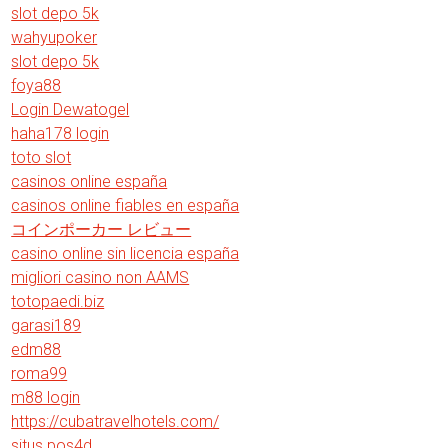
slot depo 5k
wahyupoker
slot depo 5k
foya88
Login Dewatogel
haha178 login
toto slot
casinos online españa
casinos online fiables en españa
コインポーカー レビュー
casino online sin licencia españa
migliori casino non AAMS
totopaedi.biz
garasi189
edm88
roma99
m88 login
https://cubatravelhotels.com/
situs pos4d