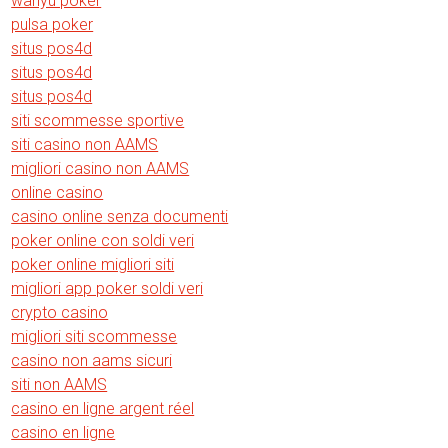
wahyu poker
pulsa poker
situs pos4d
situs pos4d
situs pos4d
siti scommesse sportive
siti casino non AAMS
migliori casino non AAMS
online casino
casino online senza documenti
poker online con soldi veri
poker online migliori siti
migliori app poker soldi veri
crypto casino
migliori siti scommesse
casino non aams sicuri
siti non AAMS
casino en ligne argent réel
casino en ligne