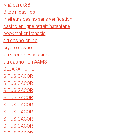
Nhà cái uk88
Bitcoin casinos
meilleurs casino sans verification
casino en ligne retrait instantané
bookmaker francais
siti casino online
crypto casino
siti scommesse aams
siti casino non AAMS
SEJARAH JITU
SITUS GACOR
SITUS GACOR
SITUS GACOR
SITUS GACOR
SITUS GACOR
SITUS GACOR
SITUS GACOR
SITUS GACOR