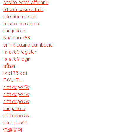
casino esteri affidabili
bitcoin casino Italia
siti scommesse
casino non aams
sungaitoto
Nhà cái uk88
online casino cambodia
fafa789 register
fafa789 login
สล็อต
bro178 slot
EKAJITU
slot depo 5k
slot depo 5k
slot depo 5k
sungaitoto
slot depo 5k
situs pos4d
快连官网