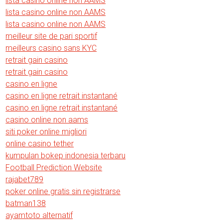
lista casino online non AAMS
lista casino online non AAMS
lista casino online non AAMS
meilleur site de pari sportif
meilleurs casino sans KYC
retrait gain casino
retrait gain casino
casino en ligne
casino en ligne retrait instantané
casino en ligne retrait instantané
casino online non aams
siti poker online migliori
online casino tether
kumpulan bokep indonesia terbaru
Football Prediction Website
rajabet789
poker online gratis sin registrarse
batman138
ayamtoto alternatif