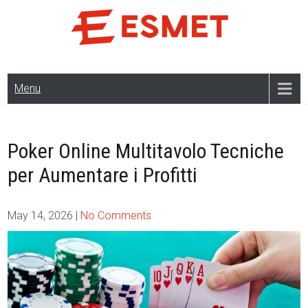
Skip
to
content
Menu
Poker Online Multitavolo Tecniche
per Aumentare i Profitti
May 14, 2026
|
No Comments