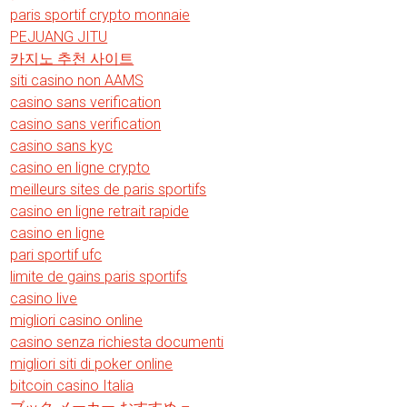
paris sportif crypto monnaie
PEJUANG JITU
카지노 추천 사이트
siti casino non AAMS
casino sans verification
casino sans verification
casino sans kyc
casino en ligne crypto
meilleurs sites de paris sportifs
casino en ligne retrait rapide
casino en ligne
pari sportif ufc
limite de gains paris sportifs
casino live
migliori casino online
casino senza richiesta documenti
migliori siti di poker online
bitcoin casino Italia