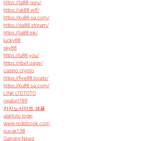
https://ta88.guru/
https://uk88.wtf/
https://ku88.sa.com/
https://da88.stream/
https://ta88.ink/
lucky88
sky88
https://lu88.you/
https://nbet.page/
casino crypto
https://five88.boats/
https://ku88.sa.com/
LINK LTDTOTO
rajabet789
카지노사이트 샘플
ulartoto login
www.redisbook.com
pucuk138
Gaming News