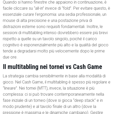
Quando si hanno finestre che appaiono in continuazione, è
facile cliccare su “all-in” invece di “fold”. Per evitare questo, è
essenziale curare l’ergonomia: una sedia professionale, un
mouse di alta precisione e una postazione priva di
distrazioni esterne sono requisiti fondamentali. Inoltre, le
sessioni di multitabling intenso dovrebbero essere più brevi
rispetto a quelle su un tavolo singolo, poiché il carico
cognitivo è esponenzialmente più alto e la qualità del gioco
tende a degradarsi molto più velocemente dopo le prime
due ore.
Il multitabling nei tornei vs Cash Game
La strategia cambia sensibilmente in base alla modalità di
gioco. Nel Cash Game, il multitabling è spesso più regolare e
“lineare”. Nei tornei (MTT), invece, la situazione è più
complessa: ci si può trovare contemporaneamente nella
fase iniziale di un torneo (dove si gioca “deep stack” e in
modo prudente) e al tavolo finale di un altro (dove la
pressione è massima e le dinamiche cambiano). Gestire