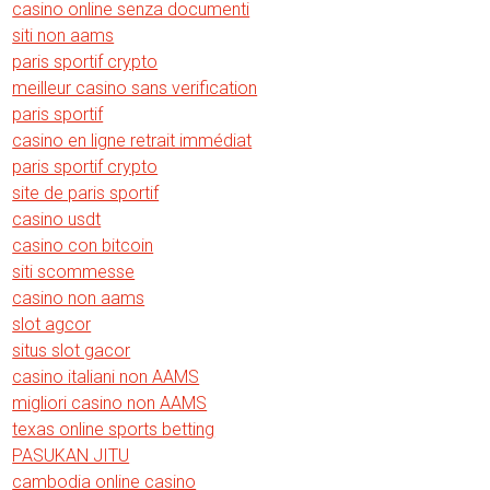
casino online senza documenti
siti non aams
paris sportif crypto
meilleur casino sans verification
paris sportif
casino en ligne retrait immédiat
paris sportif crypto
site de paris sportif
casino usdt
casino con bitcoin
siti scommesse
casino non aams
slot agcor
situs slot gacor
casino italiani non AAMS
migliori casino non AAMS
texas online sports betting
PASUKAN JITU
cambodia online casino