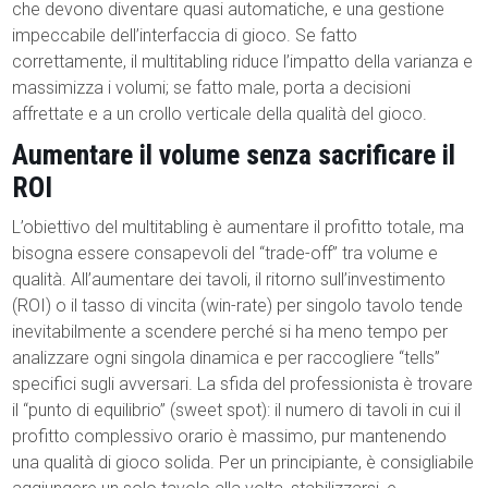
che devono diventare quasi automatiche, e una gestione
impeccabile dell’interfaccia di gioco. Se fatto
correttamente, il multitabling riduce l’impatto della varianza e
massimizza i volumi; se fatto male, porta a decisioni
affrettate e a un crollo verticale della qualità del gioco.
Aumentare il volume senza sacrificare il
ROI
L’obiettivo del multitabling è aumentare il profitto totale, ma
bisogna essere consapevoli del “trade-off” tra volume e
qualità. All’aumentare dei tavoli, il ritorno sull’investimento
(ROI) o il tasso di vincita (win-rate) per singolo tavolo tende
inevitabilmente a scendere perché si ha meno tempo per
analizzare ogni singola dinamica e per raccogliere “tells”
specifici sugli avversari. La sfida del professionista è trovare
il “punto di equilibrio” (sweet spot): il numero di tavoli in cui il
profitto complessivo orario è massimo, pur mantenendo
una qualità di gioco solida. Per un principiante, è consigliabile