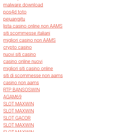
malware download
pos4d toto
pejuangjitu
lista casino online non AAMS
siti scommesse italiani
migliori casino non AAMS
crypto casino
nuovi siti casino
casino online nuovi
migliori siti casino online
siti di scommesse non aams
casino non aams
RTP BANSOSWIN
AGAM69
SLOT MAXWIN
SLOT MAXWIN
SLOT GACOR
SLOT MAXWIN