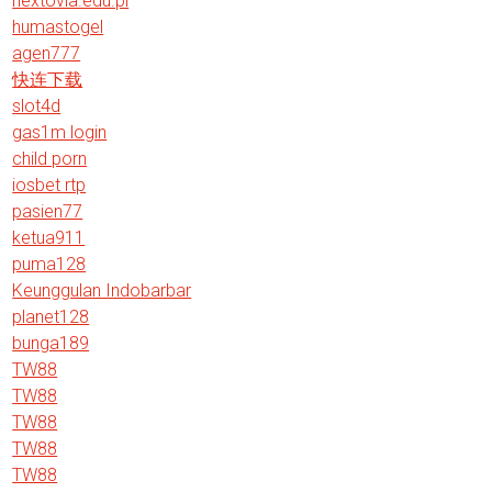
nextovia.edu.pl
humastogel
agen777
快连下载
slot4d
gas1m login
child porn
iosbet rtp
pasien77
ketua911
puma128
Keunggulan Indobarbar
planet128
bunga189
TW88
TW88
TW88
TW88
TW88